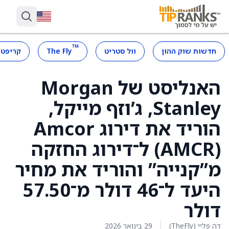
™
חדשות שוק ההון
וול סטריט
The Fly
קריפטו
האנליסט של Morgan
Stanley, ג’וזף מייקל,
הוריד את דירוג Amcor
(AMCR) ל־דירוג החזקה
מ”קנייה” והוריד את מחיר
היעד ל־46 דולר מ־57.50
דולר
דה פליי (TheFly)
29 בינואר 2026