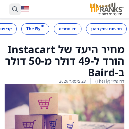
™
חדשות שוק ההון
וול סטריט
The Fly
קריפטו
מחיר היעד של Instacart
הורד ל-49 דולר מ-50 דולר
ב-Baird
דה פליי (TheFly)
28 בינואר 2026