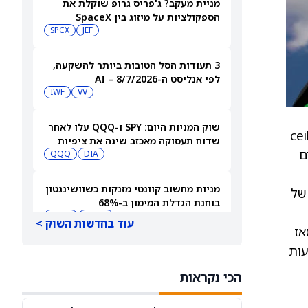
מניית מעקב? ג'פריס גרופ שוקלת את
הספקולציות על מיזוג בין SpaceX
לטסלה
JEF
SPCX
3 תעודות הסל הטובות ביותר להשקעה,
לפי אנליסט ה-AI – 8/7/2026
IWF
VV
שוק המניות היום: SPY ו-QQQ עלו לאחר
Feder ‏(FAA). ל‑TSSC 5 ערך פוטנציאלי מרבי (ceiling
שדוח תעסוקה מאכזב שינה את ציפיות
ם
הריבית
DIA
QQQ
מניות מחשוב קוונטי מזנקות כשוושינגטון
20, ותומכת בתוכנית ה‑Aviation System Capital Investment Plan ‏(CIP) של
בוחנת הגדלת המימון ב-68%
QBTS
IONQ
עוד בחדשות השוק >
מאז
האחרון באמצעות
המניות המובילות בעליות במדד S&P 500
היום, 7.8.26
הכי נקראות
QQQ
DIA