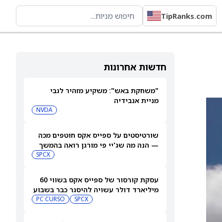
TipRanks.com
חדשות אחרונות
"משחקת באש": משקיע מזהיר לגבי
מניית אנבידיה
NVDA
שורטיסטים על ספייס אקס חוטפים מכה
— הנה מה שג'יי פי מורגן רואה בהמשך
SPCX
עסקת קורסור של ספייס אקס בשווי 60
מיליארד דולר עשויה להיסגר כבר בשבוע
הבא… אבל המותג Cursor עלול להיעלם
SPCX
PC:CURSO