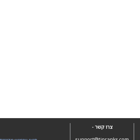
צרו קשר -
support@tipranks.com
תנאי שימוש
•
מדיניות