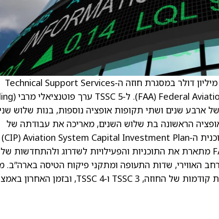
. Parsons ‏(PSN) זכו בהארכת חוזה בהיקף 593 מיליון דולר במסגרת חוזה ה‑Technical Support Services
Contract 5 ‏(TSSC 5) של ה‑al Aviation Administration
פת בסיס של ארבע שנים ושתי תקופות אופציה נוספות, בנות שלוש שני
ופציה הראשונה בת שלוש השנים, מאריכה את עבודתה של
Parsons במסגרת החוזה עד 30
ה‑FAA. תוכנית Aviation System CIP של ה‑FAA מתארת את התוכניות והפעילויות לשדרוג ולהתחדשות של
Nation, שהוא רשת המרחב האווירי, שדות התעופה ומתקני פיקוח הטיסה בארה”ב. 
2001 Parsons תומכים ב‑FAA באמצעות גרסאות קודמות של החוזה, TSSC 3 ו‑TSSC 4, ובזמן 