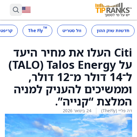
™
חדשות שוק ההון
וול סטריט
The Fly
קריפטו
Citi העלו את מחיר היעד
על Talos Energy ‏(TALO)
ל־14 דולר מ־12 דולר,
וממשיכים להעניק למניה
המלצת “קנייה”.
דה פליי (TheFly)
24 בינואר 2026