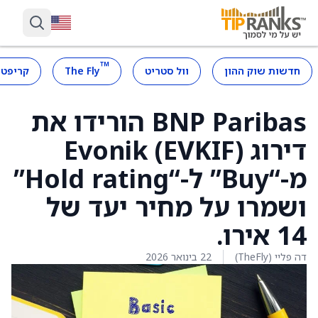
™
חדשות שוק ההון
וול סטריט
The Fly
קריפטו
BNP Paribas הורידו את
דירוג Evonik (EVKIF)
מ-“Buy” ל-“Hold rating”
ושמרו על מחיר יעד של
14 אירו.
דה פליי (TheFly)
22 בינואר 2026