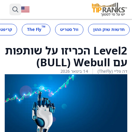
™
חדשות שוק ההון
וול סטריט
The Fly
קריפטו
Level2 הכריזו על שותפות
עם Webull ‏(BULL)
דה פליי (TheFly)
14 בינואר 2026