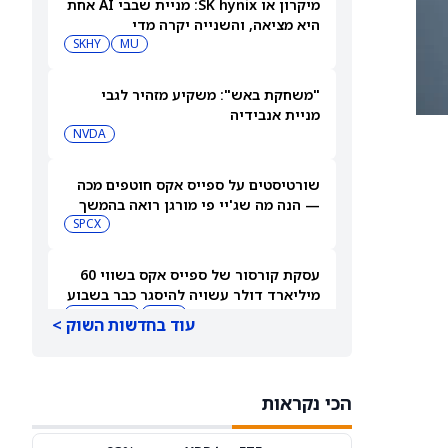
מיקרון או SK hynix: מניית שבבי AI אחת
היא מציאה, והשנייה יקרה מדי
SKHY
MU
"משחקת באש": משקיע מזהיר לגבי
מניית אנבידיה
NVDA
שורטיסטים על ספייס אקס חוטפים מכה
— הנה מה שג'יי פי מורגן רואה בהמשך
SPCX
עסקת קורסור של ספייס אקס בשווי 60
מיליארד דולר עשויה להיסגר כבר בשבוע
הבא… אבל המותג Cursor עלול להיעלם
SPCX
PC:CURSO
עוד בחדשות השוק >
מניית מעקב? ג'פריס גרופ שוקלת את
הספקולציות על מיזוג בין SpaceX
הכי נקראות
לטסלה
JEF
SPCX