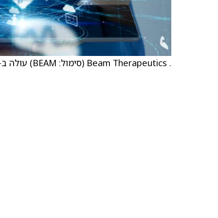
. Beam Therapeutics (סימול: BEAM) עולה ב-27.9%, או 7.69 דולר, ל-35.24 דולר.