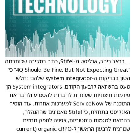
. . בראד ריבק, אנליסט מ‑Stifel, כתב בסקירה שכותרתה
“4Q Should Be Fine; But Not Expecting Great” כי
הטון בבדיקות ה‑system integrator שלהם נחלש
מעט בהשוואה לרבעון הקודם. System integrators הן
פירמות חיצוניות שעוזרות לחברות להטמיע ולחבר את
התוכנה של ServiceNow למערכות אחרות. עוד הוסיף
האנליסט בתחזית, כי Stifel מאמינים שההנהלה,
בהתאם למגמות היסטוריות, צפויה לספק תחזית
שמרנית לרבעון הראשון ל‑organic cRPO (current