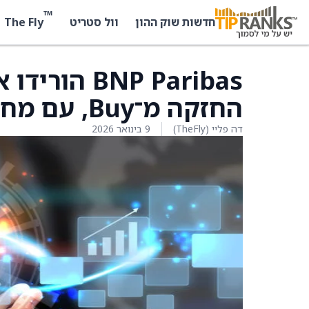
™
The Fly
חדשות שוק ההון
וול סטריט
החזקה מ־Buy, עם מחיר יעד נמוך יותר
דה פליי (TheFly)
9 בינואר 2026