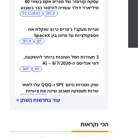
עסקת קורסור של ספייס אקס בשווי 60
מיליארד דולר עשויה להיסגר כבר בשבוע
הבא… אבל המותג Cursor עלול להיעלם
SPCX
PC:CURSO
מניית מעקב? ג'פריס גרופ שוקלת את
הספקולציות על מיזוג בין SpaceX
לטסלה
JEF
SPCX
3 תעודות הסל הטובות ביותר להשקעה,
לפי אנליסט ה-AI – 8/7/2026
IWF
VV
שוק המניות היום: SPY ו-QQQ עלו לאחר
שדוח תעסוקה מאכזב שינה את ציפיות
הריבית
DIA
QQQ
עוד בחדשות השוק >
מניות מחשוב קוונטי מזנקות כשוושינגטון
בוחנת הגדלת המימון ב-68%
הכי נקראות
QBTS
IONQ