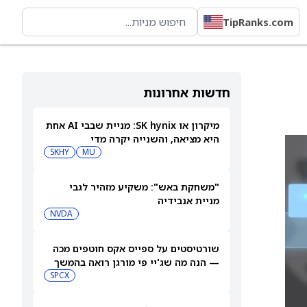
TipRanks.com
חדשות אחרונות
מיקרון או SK hynix: מניית שבבי AI אחת
היא מציאה, והשנייה יקרה מדי
SKHY
MU
"משחקת באש": משקיע מזהיר לגבי
מניית אנבידיה
NVDA
שורטיסטים על ספייס אקס חוטפים מכה
— הנה מה שג'יי פי מורגן רואה בהמשך
SPCX