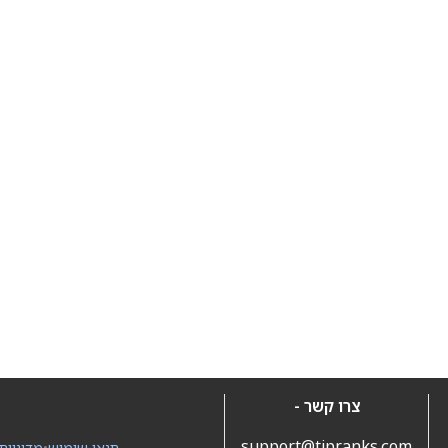
צרו קשר -
support@tipranks.com
תנאי שימוש
•
מדיניות