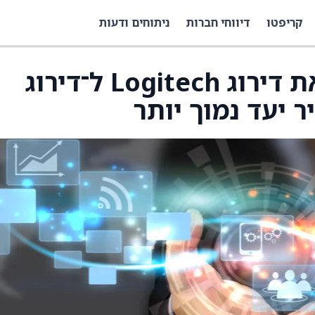
קריפטו
דיווחי חברות
ניתוחים ודעות
BNP Paribas הורידו את דירוג Logitech ל־דירוג