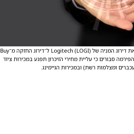
. מרטין יונגפלישׁ, אנליסט BNP Paribas, הוריד את דירוג המניה של Logitech (LOGI) ל־דירוג החזקה מ־Buy
מחיר היעד ל־106 דולר מ־128 דולר. הפירמה סבורים כי עליית מחירי הזיכרון תפגע במכירות ציוד
ברים ומצלמות רשת) ובמכירות הגיימינג.