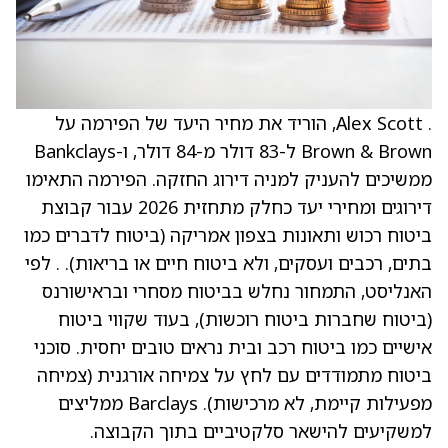
. Alex Scott, הוריד את מחיר היעד של הפירמה על
Brown & Brown ל-83 דולר מ-84 דולר, ו-Bankclays
ממשיכים להעניק למניה דירוג החזקה. הפירמה התאימו
דירוגים ומחירי יעד כחלק מתחזית 2026 עבור קבוצת
ביטוח רכוש ותאונות בצפון אמריקה (ביטוח לדברים כמו
בתים, רכבים ועסקים, ולא ביטוח חיים או בריאות). . לפי
האנליסט, התמחור נחלש בביטוח מסחרי ובראישורנס
(ביטוח שחברות ביטוח רוכשות), בעוד שקווי ביטוח
אישיים כמו ביטוח רכב ובית נראים טובים יחסית. סוכני
ביטוח מתמודדים עם לחץ על צמיחה אורגנית (צמיחה
מפעילות קיימת, לא מרכישות). Barclays ממליצים
למשקיעים להישאר סלקטיביים בתוך הקבוצה.