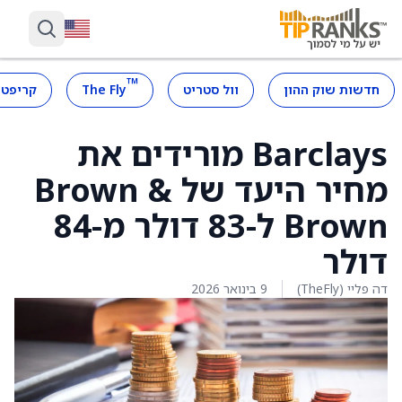
™
חדשות שוק ההון
וול סטריט
The Fly
קריפטו
Barclays מורידים את
מחיר היעד של Brown &
Brown ל-83 דולר מ-84
דולר
דה פליי (TheFly)
9 בינואר 2026