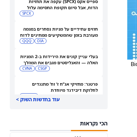
ספייס אקס (SPCX) עקפה את תחזיות
הדוח, אבל סיום תקופת החסימה עלול
להפיל את המניה
SPCX
חוזים עתידיים על מניות נסחרים במגמה
מעורבת בזמן שהמשקיעים ממתינים לדוח
התעסוקה של יולי
DIA
QQQ
בעלי עניין קונים את הירידות ב-2 המניות
האלה — והאנליסטים מגבים את המהלך
 כי תחזית הפירמה לגבי עסקי Biogen
CVNA
CSGP
פרטנר: מחזיקי אג”ח ז’ וח’ מתנגדים
לחלוקת דיבידנד מיוחדת
IL:PTNR
עוד בחדשות השוק >
סופר מיקרו קומפיוטר תדווח על תוצאות
הרבעון הרביעי ב-11 באוגוסט. הנה מי
הכי נקראות
מחזיק במניית SMCI
VOO
VTI