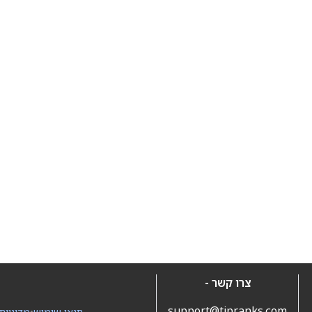
צרו קשר -
support@tipranks.com
תנאי שימוש
•
מדיניות