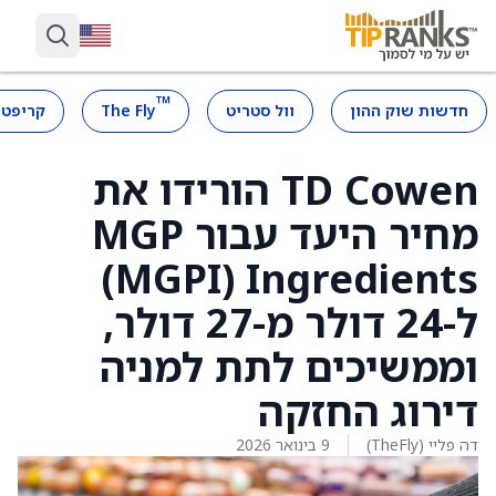
™
חדשות שוק ההון
וול סטריט
The Fly
קריפטו
TD Cowen הורידו את
מחיר היעד עבור MGP
Ingredients ‏(MGPI)
ל-24 דולר מ-27 דולר,
וממשיכים לתת למניה
דירוג החזקה
דה פליי (TheFly)
9 בינואר 2026