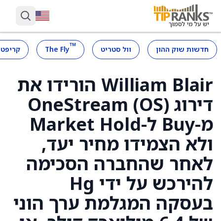
™
חדשות שוק ההון
וול סטריט
The Fly
קריפטו
William Blair הורידו את
דירוג OneStream (OS)
מ-Buy ל-Market Hold
ולא הצמידו מחיר יעד,
לאחר שהחברה הסכימה
להירכש על ידי Hg
בעסקה המגלמת ערך הוני