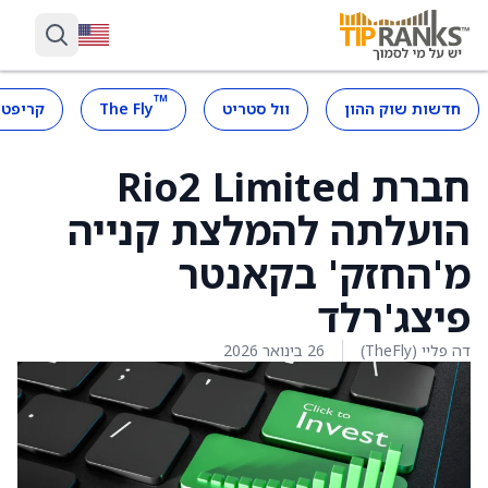
™
חדשות שוק ההון
וול סטריט
The Fly
קריפטו
חברת Rio2 Limited
הועלתה להמלצת קנייה
מ'החזק' בקאנטר
פיצג'רלד
דה פליי (TheFly)
26 בינואר 2026