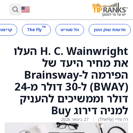
™
חדשות שוק ההון
וול סטריט
The Fly
קריפטו
H. C. Wainwright העלו
את מחיר היעד של
הפירמה ל‑Brainsway
‏(BWAY) ל‑30 דולר מ‑24
דולר וממשיכים להעניק
למניה דירוג Buy
דה פליי (TheFly)
27 בינואר 2026