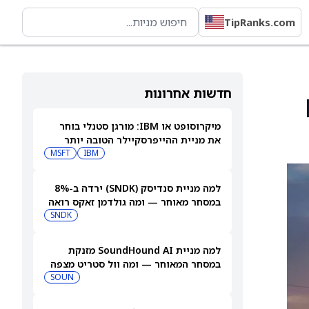
TipRanks.com
חדשות אחרונות
Fre
מיקרוסופט או IBM: מורגן סטנלי בוחר
את מניית ההייפרסקיילר הטובה יותר
לקנייה עכשיו
IBM
MSFT
למה מניית סנדיסק (SNDK) ירדה ב-8%
במסחר מאוחר — ומה גולדמן זאקס רואה
בהמשך
SNDK
למה מניית SoundHound AI מזנקת
במסחר המאוחר — ומה וול סטריט מצפה
שיקרה בהמשך
SOUN