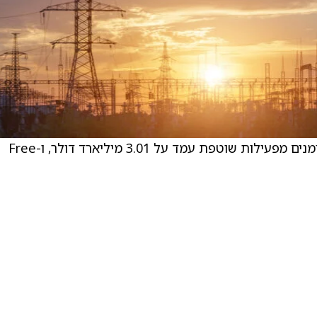
. SLB (SLB) דיווחו כי ברבעון הרביעי תזרים המזומנים מפעילות שוטפת עמד על 3.01 מיליארד דולר, ו-Free