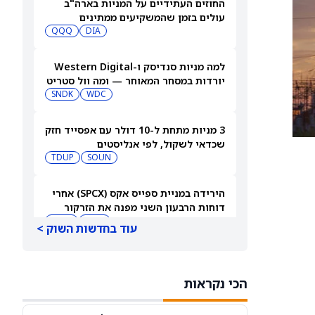
החוזים העתידיים על המניות בארה"ב
עולים בזמן שהמשקיעים ממתינים
לדוחות נוספים
DIA
QQQ
למה מניות סנדיסק ו-Western Digital
יורדות במסחר המאוחר — ומה וול סטריט
צופה בהמשך
WDC
SNDK
3 מניות מתחת ל-10 דולר עם אפסייד חזק
שכדאי לשקול, לפי אנליסטים
TDUP
SOUN
הירידה במניית ספייס אקס (SPCX) אחרי
דוחות הרבעון השני מפנה את הזרקור
ASTS
לקרנות סל חלל עם חשיפה גבוהה
GSAT
עוד בחדשות השוק >
מניית AMD ירדה אחרי דוחות הרבעון
השני, אבל ג'פריס וטרואיסט העלו את
הכי נקראות
מחירי היעד. הנה הסיבה
AMD