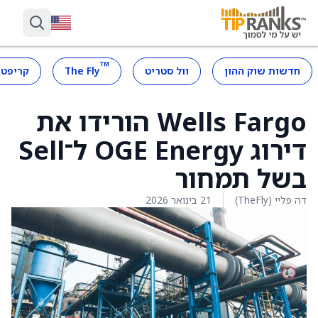
™
חדשות שוק ההון
וול סטריט
The Fly
קריפטו
Wells Fargo הורידו את
דירוג OGE Energy ל־Sell
בשל תמחור
דה פליי (TheFly)
21 בינואר 2026