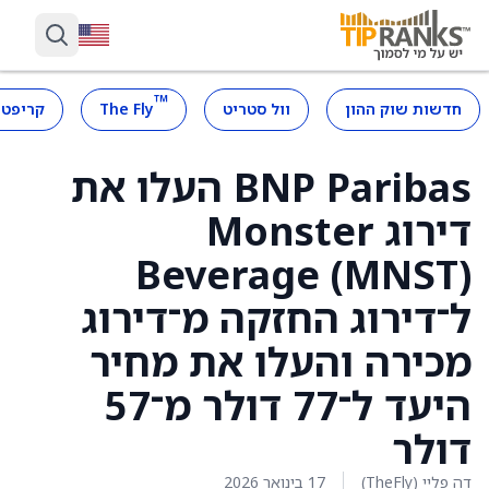
™
חדשות שוק ההון
וול סטריט
The Fly
קריפטו
BNP Paribas העלו את
דירוג Monster
Beverage (MNST)
ל־דירוג החזקה מ־דירוג
מכירה והעלו את מחיר
היעד ל־77 דולר מ־57
דולר
דה פליי (TheFly)
17 בינואר 2026