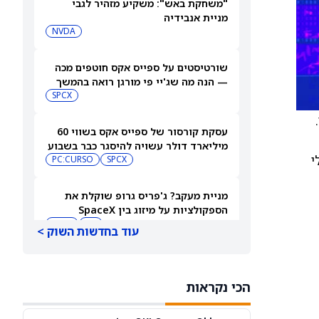
"משחקת באש": משקיע מזהיר לגבי
מניית אנבידיה
NVDA
שורטיסטים על ספייס אקס חוטפים מכה
— הנה מה שג'יי פי מורגן רואה בהמשך
SPCX
 בינואר.
עסקת קורסור של ספייס אקס בשווי 60
מיליארד דולר עשויה להיסגר כבר בשבוע
י
הבא… אבל המותג Cursor עלול להיעלם
SPCX
PC:CURSO
מניית מעקב? ג'פריס גרופ שוקלת את
הספקולציות על מיזוג בין SpaceX
לטסלה
JEF
SPCX
עוד בחדשות השוק >
3 תעודות הסל הטובות ביותר להשקעה,
לפי אנליסט ה-AI – 8/7/2026
הכי נקראות
IWF
VV