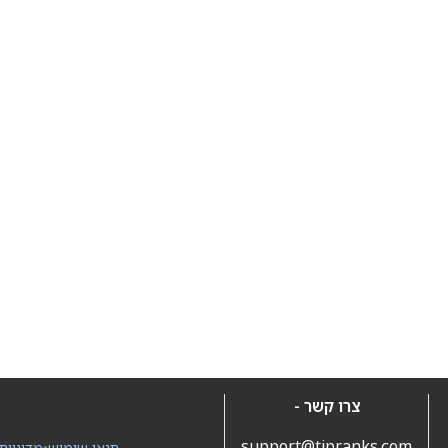
צרו קשר -
support@tipranks.com
תנאי שימוש
•
מדיניות