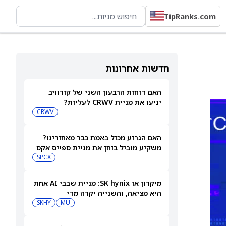
TipRanks.com
חדשות אחרונות
האם דוחות הרבעון השני של קורוויב
יניעו את מניית CRWV לעליות?
CRWV
האם הגרוע מכול באמת כבר מאחורינו?
משקיע מוביל בוחן את מניית ספייס אקס
SPCX
מיקרון או SK hynix: מניית שבבי AI אחת
היא מציאה, והשנייה יקרה מדי
SKHY
MU