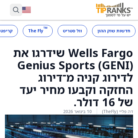
™
חדשות שוק ההון
וול סטריט
The Fly
קריפטו
Wells Fargo שידרגו את
Genius Sports (GENI)
לדירוג קניה מ־דירוג
החזקה וקבעו מחיר יעד
של 16 דולר.
דה פליי (TheFly)
10 בינואר 2026