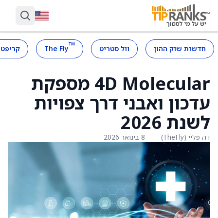
™
חדשות שוק ההון
וול סטריט
The Fly
קריפטו
4D Molecular מספקת
עדכון ואבני דרך צפויות
לשנת 2026
דה פליי (TheFly)
8 בינואר 2026