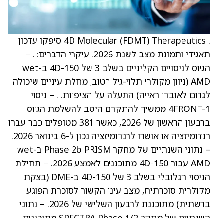
. 4D Molecular (FDMT) Therapeutics סיפקו עדכון
תאגידי ותמונת מצב לשנת 2026. עיקרי הדברים: . –
הגיוס לניסויים הקליניים בשלב 3 של 4D-150 ב-wet
AMD (ניוון מקולרי תלוי-גיל רטוב, מחלת עיניים שיכולה
לגרום לאובדן ראייה) התעלה על הציפיות. . – ניסוי
4FRONT-1 ממשיך להתקדם היטב להשלמת הגיוס
ברבעון הראשון של 2026, כאשר 381 מטופלים כבר עברו
רנדומיזציה או אושרו לרנדומיזציה נכון ל-6 בינואר 2026.
– נתוני השנתיים של מחקר Phase 2b PRISM ב-wet
AMD עבור 4D-150 מתוכננים לאמצע 2026. – תחילת
הניסוי הגלובלי בשלב 3 של 4D-150 ב-DME (בצקת
מקולרית סוכרתית, מצב עיני הקשור לסוכרת הפוגע
ברשתית) מתוכננת לרבעון השלישי של 2026. – נתוני
השנתיים של מחקר SPECTRA Phase 1/2 מתוכננים