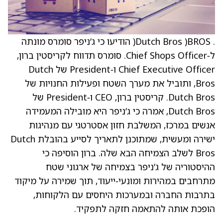
. Dutch Bros )BROS( הודיעו כי ג’ניפר סומרס מונתה
ל‑Chief Shops Officer. סומרס תדווח לקריסטין ברון,
Chief Executive Officer ו‑President של Dutch
Bros, ותוביל את מערך השטח ופעילות החנויות של
Dutch Bros. קריסטין ברון, CEO ו‑President של
Dutch Bros, אמרה כי ג’ניפר היא מובילה המעמידה
אנשים במרכז, המשלבת חזון אסטרטגי עם מנהיגות
ישירה ומעשית, שמתוכנן לתאריך לסייע בהובלת Dutch
Bros לשלב הצמיחה הבא שלה. ברון הוסיפה כי
ההיסטוריה של ג’ניפר בצמיחה של ארגוני שטח
מתרחבים במהירות ומונעי‑ייעוד, תוך שמירה על מיקוד
בתרבות החברה ובמערכות היחסים עם הלקוחות,
הופכת אותה להתאמה חזקה לתפקיד.