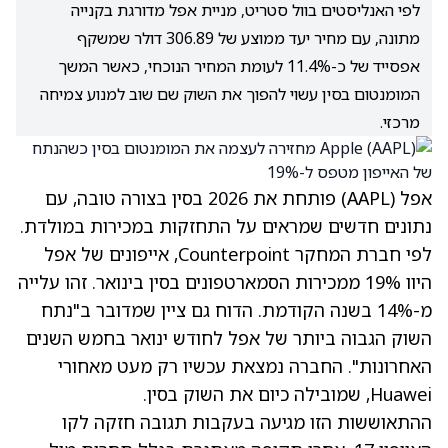
לפי האנליסטים בוול סטריט, מניית אפל מדורגת בקנייה
מתונה, עם מחיר יעד ממוצע של 306.89 דולר שמשקף
אפסייד של כ-11.4% לעומת המחיר הנוכחי, כאשר המשך
המומנטום בסין עשוי להפוך את השוק שם שוב למנוע צמיחה
מרכזי.
אפל
(AAPL)
פותחת את 2026 בסין בצורה טובה, עם
נתונים חדשים שמראים על התחזקות במכירות במולדת.
לפי חברת המחקר Counterpoint, אייפונים של אפל
היוו 19% ממכירות הסמארטפונים בסין בינואר. זהו עלייה
מ-14% בשנה הקודמת. הדוח גם ציין שמדובר ב"נתח
השוק הגבוה ביותר של אפל לחודש ינואר בחמש השנים
האחרונות". החברה נמצאת עכשיו רק מעט מאחורי
Huawei, שמובילה כיום את השוק בסין.
ההתאוששות הזו מגיעה בעקבות תגובה חזקה לקו