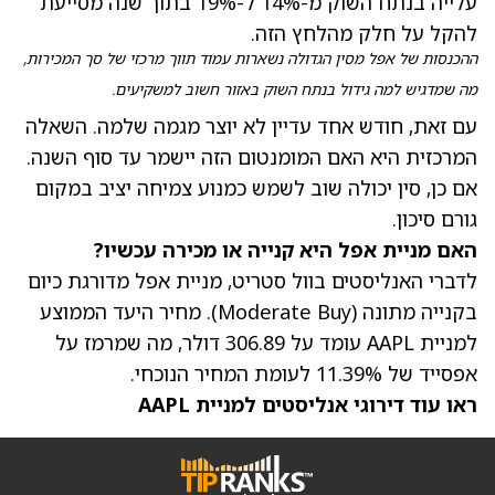
עלייה בנתח השוק מ-14% ל-19% בתוך שנה מסייעת
להקל על חלק מהלחץ הזה.
ההכנסות של אפל מסין הגדולה נשארות עמוד תווך מרכזי של סך המכירות,
מה שמדגיש למה גידול בנתח השוק באזור חשוב למשקיעים.
עם זאת, חודש אחד עדיין לא יוצר מגמה שלמה. השאלה
המרכזית היא האם המומנטום הזה יישמר עד סוף השנה.
אם כן, סין יכולה שוב לשמש כמנוע צמיחה יציב במקום
גורם סיכון.
האם מניית אפל היא קנייה או מכירה עכשיו?
לדברי האנליסטים בוול סטריט, מניית אפל מדורגת כיום
בקנייה מתונה (Moderate Buy).
מחיר היעד הממוצע
למניית AAPL עומד על 306.89 דולר
, מה שמרמז על
אפסייד של 11.39% לעומת המחיר הנוכחי.
ראו עוד דירוגי אנליסטים למניית AAPL