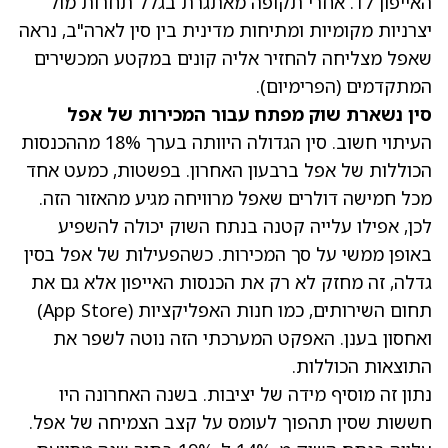
האייפון 17. אחרי תקופה מאתגרת בגלל תחרות מול
יצרניות מקומיות ומתיחות מדינית בין סין לארה"ב, נראה
שאפל מצליחה להחזיר אליה קונים במקטע המכשירים
המתקדמים (הפרימיום).
סין נשארת שוק מפתח עבור המכירות של אפל
העיתוי חשוב. סין הגדולה היוותה בערך 18% מההכנסות
הכוללות של אפל ברבעון האחרון. בפשטות, כמעט אחד
מכל חמישה דולרים שאפל מרוויחה מגיע מהאזור הזה.
לכן, אפילו עלייה קטנה בנתח השוק יכולה להשפיע
באופן ממשי על סך המכירות. כשהפעילות של אפל בסין
גדלה, זה מחזק לא רק את הכנסות האייפון אלא גם את
תחום השירותים, כמו חנות האפליקציות (App Store)
ואחסון בענן. האפקט המערכתי הזה נוטה לשפר את
התוצאות הכוללות.
נתון זה מוסיף מידה של יציבות. בשנה האחרונה היו
חששות שסין תהפוך לעומס על קצב הצמיחה של אפל.