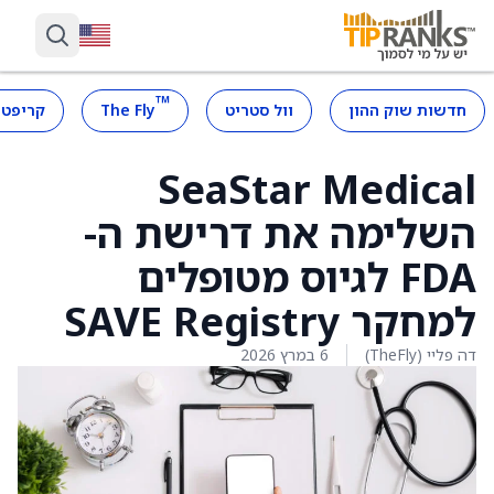
™
חדשות שוק ההון
וול סטריט
The Fly
קריפטו
SeaStar Medical
השלימה את דרישת ה-
FDA לגיוס מטופלים
למחקר SAVE Registry
דה פליי (TheFly)
6 במרץ 2026