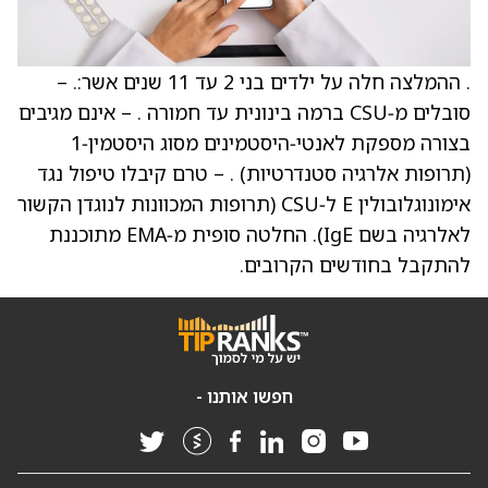
. ההמלצה חלה על ילדים בני 2 עד 11 שנים אשר:. –
סובלים מ‑CSU ברמה בינונית עד חמורה . – אינם מגיבים
בצורה מספקת לאנטי‑היסטמינים מסוג היסטמין‑1
(תרופות אלרגיה סטנדרטיות) . – טרם קיבלו טיפול נגד
אימונוגלובולין E ל‑CSU (תרופות המכוונות לנוגדן הקשור
לאלרגיה בשם IgE). החלטה סופית מ‑EMA מתוכננת
להתקבל בחודשים הקרובים.
חפשו אותנו -