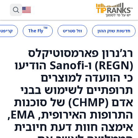
™
חדשות שוק ההון
וול סטריט
The Fly
קריפטו
רג’נרון פארמסוטיקלס
(REGN) ו-Sanofi הודיעו
כי הוועדה למוצרים
תרופתיים לשימוש בבני
אדם (CHMP) של סוכנות
התרופות האירופית, EMA,
אימצה חוות דעת חיובית