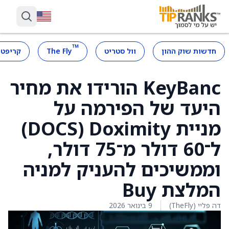
™
חדשות שוק ההון
וול סטריט
The Fly
קריפטו
KeyBanc הורידו את מחיר
היעד של הפירמה על
מניית Doximity ‏(DOCS)
ל־60 דולר מ־75 דולר,
וממשיכים להעניק למניה
המלצת Buy
דה פליי (TheFly)
9 בינואר 2026