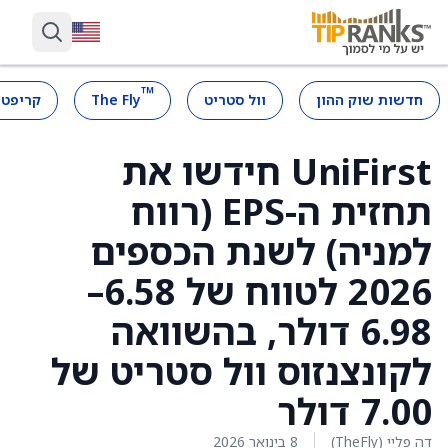
™
חדשות שוק ההון
וול סטריט
The Fly
קריפטו
UniFirst חידשו את
תחזית ה-EPS (רווח
למניה) לשנת הכספים
2026 לטווח של 6.58–
6.98 דולר, בהשוואה
לקונצנזוס וול סטריט של
7.00 דולר
דה פליי (TheFly)
8 בינואר 2026