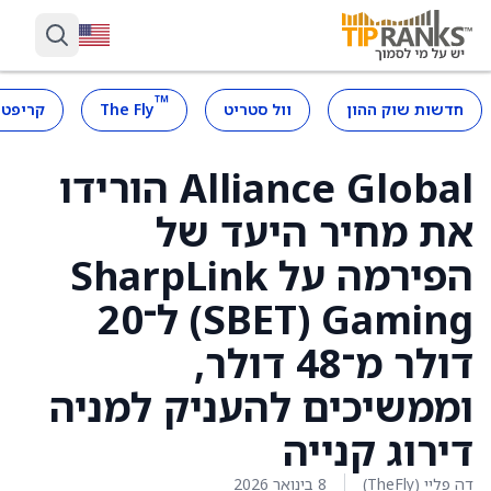
™
חדשות שוק ההון
וול סטריט
The Fly
קריפטו
Alliance Global הורידו
את מחיר היעד של
הפירמה על SharpLink
Gaming ‏(SBET) ל־20
דולר מ־48 דולר,
וממשיכים להעניק למניה
דירוג קנייה
דה פליי (TheFly)
8 בינואר 2026