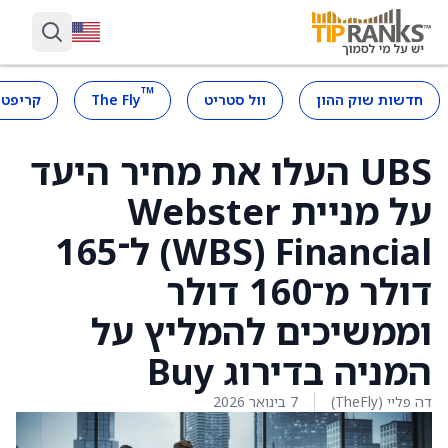
™
חדשות שוק ההון
וול סטריט
The Fly
קריפטו
UBS העלו את מחיר היעד
על מניית Webster
Financial ‏(WBS) ל־165
דולר מ־160 דולר
וממשיכים להמליץ על
המניה בדירוג Buy
דה פליי (TheFly)
7 בינואר 2026