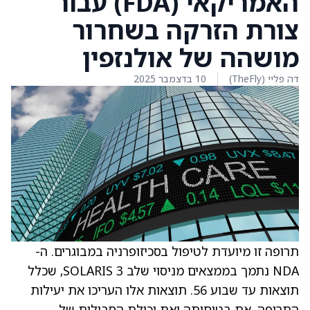
האמריקאי (FDA) עבור
צורת הזרקה בשחרור
מושהה של אולנזפין
דה פליי (TheFly)
10 בדצמבר 2025
תרופה זו מיועדת לטיפול בסכיזופרניה במבוגרים. ה-
NDA נתמך בממצאים מניסוי שלב 3 SOLARIS, שכלל
תוצאות עד שבוע 56. תוצאות אלו העריכו את יעילות
התרופה, את בטיחותה ואת יכולת הסבילות של