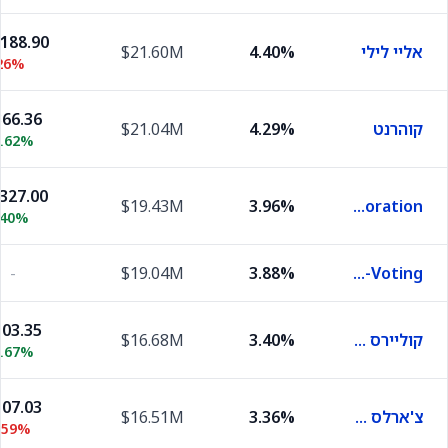
,188.90
אליי לילי
4.40%
$21.60M
26%
66.36
קוהרנט
4.29%
$21.04M
9.62%
,327.00
$19.43M
3.96%
ROUND ONE Corporation
.40%
-
$19.04M
3.88%
Samsung Electronics Co Ltd Pfd Non-Voting
03.35
קוליירס אינטרנשיונל גרופ
3.40%
$16.68M
4.67%
07.03
צ'ארלס שוואב
3.36%
$16.51M
.59%