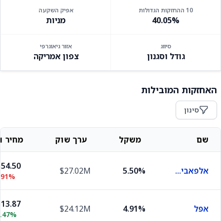
10 ההחזקות הגדולות
אפיק השקעה
40.05%
מניות
סיווג
אזור גיאוגרפי
גודל וסגנון
צפון אמריקה
האחזקות המובילות
סינון
שם
משקל
ערך שוק
מחיר וש
54.50
אלפאבית A
5.50%
$27.02M
.91%
13.87
אפל
4.91%
$24.12M
0.47%