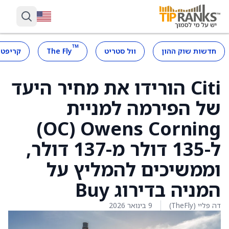
™
חדשות שוק ההון
וול סטריט
The Fly
קריפטו
Citi הורידו את מחיר היעד
של הפירמה למניית
Owens Corning ‏(OC)
ל-135 דולר מ-137 דולר,
וממשיכים להמליץ על
המניה בדירוג Buy
דה פליי (TheFly)
9 בינואר 2026