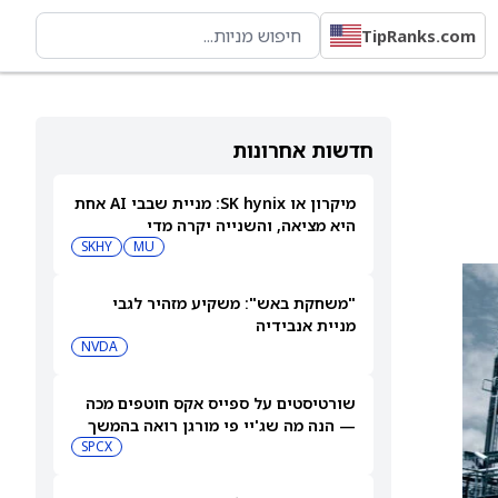
TipRanks.com
חדשות אחרונות
מיקרון או SK hynix: מניית שבבי AI אחת
היא מציאה, והשנייה יקרה מדי
SKHY
MU
"משחקת באש": משקיע מזהיר לגבי
מניית אנבידיה
NVDA
שורטיסטים על ספייס אקס חוטפים מכה
— הנה מה שג'יי פי מורגן רואה בהמשך
SPCX