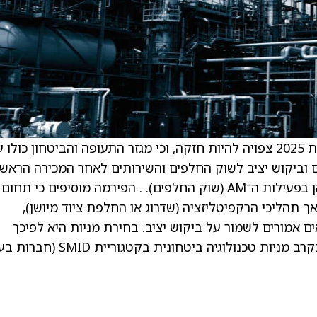
האנליסט מציין למשקיעים בסקירת מחקר כי שנת 2025 צפויה להיות חזקה, וכי מגזר התעופה והביטחון כול
עלייה בייצור מטוסים וביקוש יציב לשוק החלפים והשירותים לאחר המכירה הראש
צפויים לתמוך הן בפעילות ה־OE (ציוד מקורי) והן בפעילות ה־AM (שוק החלפים). . הפירמה מוסיפים כי תחום
ך תהליכי הרקפיטליזציה (שדרוג או החלפת ציוד מיושן),
ם אמורים לשמור על ביקוש יציב. בחירת מניות היא לפיכך
חשובה, על רקע רמות תמחור גבוהות, במיוחד בקרב מניות טכנולוגיה ביטחונית ב