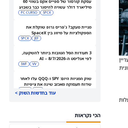
עסקת קורסור של ספייס אקס בשווי 60
מיליארד דולר עשויה להיסגר כבר בשבוע
הבא… אבל המותג Cursor עלול להיעלם
SPCX
PC:CURSO
מניית מעקב? ג'פריס גרופ שוקלת את
הספקולציות על מיזוג בין SpaceX
לטסלה
JEF
SPCX
3 תעודות הסל הטובות ביותר להשקעה,
לפי אנליסט ה-AI – 8/7/2026
ו עדיין
IWF
VV
ונית
שוק המניות היום: SPY ו-QQQ עלו לאחר
שדוח תעסוקה מאכזב שינה את ציפיות
הריבית
DIA
QQQ
עוד בחדשות השוק >
קטגוריית SMID (חברות בעלות
מניות מחשוב קוונטי מזנקות כשוושינגטון
בוחנת הגדלת המימון ב-68%
הכי נקראות
QBTS
IONQ