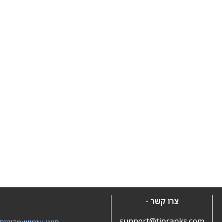
צרו קשר -
support@tipranks.com
תנאי שימוש
•
מדיניות