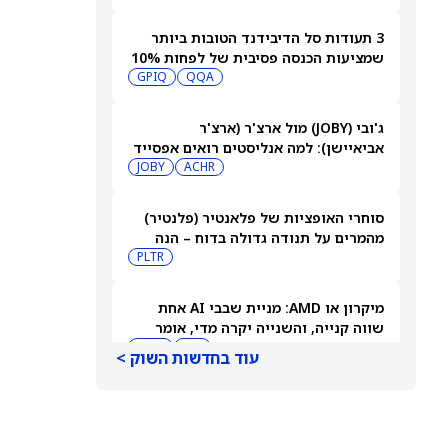
3 תעודות סל הדיבידנד הטובות ביותר
שמציעות הכנסה פסיבית של לפחות 10%
GPIQ
QQA
ג'ובי (JOBY) מול ארצ'ר (ארצ'ר
אביאיישן): למה אנליסטים רואים אפסייד
ACHR
של יותר מ-150% במניית eVTOL אחת,
JOBY
אבל נוקטים זהירות לגבי השנייה, לקראת
דוחות הרבעון השני
סוחרי האופציות של פלאנטיר (פלנטיר)
מהמרים על תנודה גדולה בדוח – הנה
הטווח הצפוי
PLTR
מיקרון או AMD: מניית שבבי AI אחת
שווה קנייה, והשנייה יקרה מדי, אומר
משקיע
MU
AMD
עוד בחדשות השוק >
3 קרנות סל להכנסה מאופציות שמציעות
תשואות חלוקה של מעל 106%
CONY
COIN