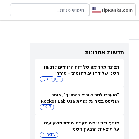
TipRanks.com
חדשות אחרונות
תצוגה מקדימה של דוח הרווחים לרבעון
השני של די־וייב קוונטום – סוחרי
T
אופציות מצפים לתנועה של 13.5%
QBTS
במניית QBTS
"היערכו למה שיבוא בהמשך", אומר
אנליסט בכיר על מניית Rocket Lab Usa
RKLB
מנועי בית שמש תקיים שיחת משקיעים
על תוצאות הרבעון השני
IL:BSEN