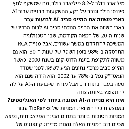
מיליארד דולר ל-8.2 מיליארד דולר, מה שמשקף לחץ
פיננסי הולך וגובר על רקע ההשקעות בבנייה עבור AI.
בארי משווה את ההייפ סביב AI לבועות עבר
בארי השווה את ההייפ הנוכחי סביב AI לבום הרדיו של
שנות ה-20 של המאה הקודמת, שבו הטכנולוגיה
המשיכה להתקדם במשך עשורים, אבל מניית RCA
התרסקה ב-98% בזמן השפל של שנות ה-30. הוא גם
משווה לתקופת בועת הדוט-קום בשנת 2000, כאשר
ההייפ סביב מרכזי נתונים הגיע לשיאו, לפני שמדד
הנאסד"ק נפל ב-78% עד 2002. הוא הודה שגם הוא
טעה בעבר בתחזיות, אבל מזהיר ש-בועת ה-AI עלולה
להתפוצץ באותה צורה.
איזו היא מניית ה-AI הטובה ביותר לפי האנליסטים?
באמצעות כלי השוואת המניות של TipRanks עבור
המניות הטובות ביותר בתחום הבינה המלאכותית, נמצא
שכיום רוב המניות האלה נהנות מדירוג קונצנזוס של