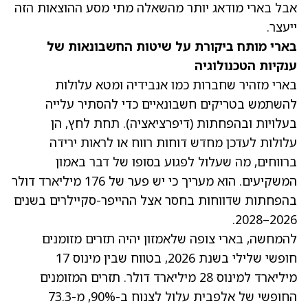
אבל בארי מודאג יותר מהשאלה מתי מסע ההוצאות הזה
ייעצר.
בארי מותח ביקורת על שיטות החשבונאות של
ענקיות הטכנולוגיה
בארי מזהיר שחברות כמו אנבידיה ומטא עלולות
להשתמש בטריקים חשבונאיים כדי להסתיר עלייה
בעלויות ובהפחתות (דיפרציאציה). תחת לחץ, הן
עלולות לעדכן מחדש דוחות רווח או לראות ירידה
ברווחים, מה שעלול לפגוע בסופו של דבר באמון
המשקיעים. הוא מעריך כי יש פער של 176 מיליארד דולר
בהפחתות שדווחות בחסר אצל ההייפר-סקיילרים בשנים
2026–2028.
להמחשה, בארי צופה שלאמזון יהיה תזרים מזומנים
חופשי שלילי בשנת 2026, בטווח שבין מינוס 17
מיליארד למינוס 28 מיליארד דולר. תזרים המזומנים
החופשי של אלפבית עלול לצנוח ב-90%, מ-73.3