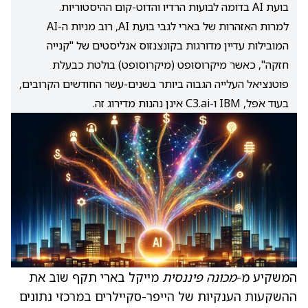
בועת AI בדומה לבועות הרדיו והדוט-קום ההיסטוריות.
למרות האזהרות של בארי לגבי בועת AI, רוב מניות ה-AI
המובילות עדיין מדורגות בקונצנזוס אנליסטים של "קנייה
חזקה", כאשר מיקרוסופט (מיקרוסופט) בולטת כבעלת
פוטנציאל העלייה הגבוה ביותר בשנים-עשר החודשים הקרובים,
בעוד אפל, IBM ו-C3.ai אינן נהנות מדירוג זה.
המשקיע מ-
מכונה פיננסית
מייקל בארי תקף שוב את
ההשקעות הענקיות של הייפר-סקיילרים במרכזי נתונים