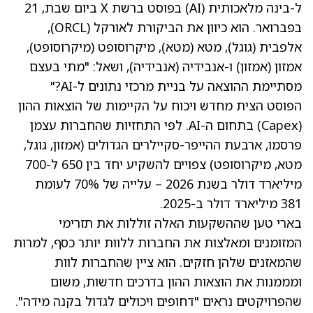
ל-בינה מלאכותית (AI) בפוסט ברשת X ביום שבת, 21
בפברואר. הוא כיוון את הביקורת לאורקל
(ORCL)
,
אלפבית
(גוגל)
, מטא
(מטא)
, מיקרוסופט
(מיקרוסופט)
,
אמזון
(אמזון)
ו-אנבידיה
(אנבידיה)
, ושאל: "מתי בעצם
מסתיימת ההוצאה על בניית מרכזי נתונים ל-AI?"
הפוסט הצית מחדש ויכוח על הקיימות של הוצאות ההון
(Capex) בתחום ה-AI. לפי התחזיות שהחברות עצמן
פרסמו, ארבעת ההייפר-סקיילרים הגדולים (אמזון, גוגל,
מטא, מיקרוסופט) צפויים להשקיע יחד בין 650 ל-700
מיליארד דולר בשנת 2026 – עלייה של 70% לעומת
381 מיליארד דולר ב-2025.
בארי טען שההשקעות האלה זוללות את תזרימי
המזומנים ומאלצות את החברות ללוות יותר כסף, למרות
שהמאזנים שלהן חזקים. הוא ציין שהחברות לוות
ומממנות את הוצאות ההון בדרכים חדשות, משום
שהפרויקטים נראים "דחופים ויכולים לגדול בקנה מידה".