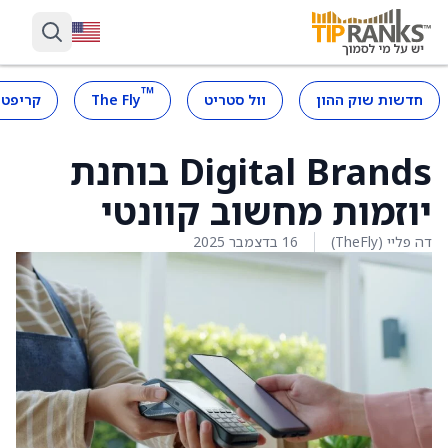
™
חדשות שוק ההון
וול סטריט
The Fly
קריפטו
Digital Brands בוחנת
יוזמות מחשוב קוונטי
דה פליי (TheFly)
16 בדצמבר 2025