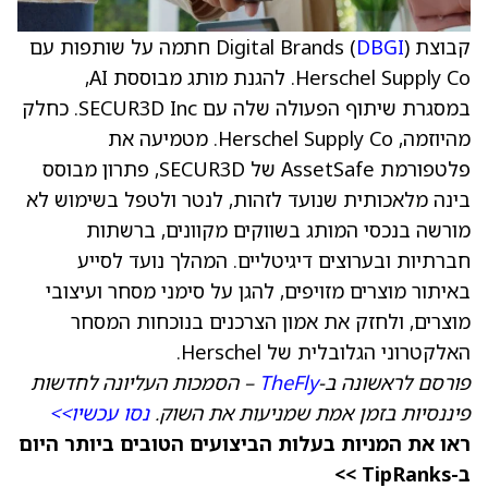
קבוצת Digital Brands (
DBGI
) חתמה על שותפות עם
Herschel Supply Co. להגנת מותג מבוססת AI,
במסגרת שיתוף הפעולה שלה עם SECUR3D Inc. כחלק
מהיוזמה, Herschel Supply Co. מטמיעה את
פלטפורמת AssetSafe של SECUR3D, פתרון מבוסס
בינה מלאכותית שנועד לזהות, לנטר ולטפל בשימוש לא
מורשה בנכסי המותג בשווקים מקוונים, ברשתות
חברתיות ובערוצים דיגיטליים. המהלך נועד לסייע
באיתור מוצרים מזויפים, להגן על סימני מסחר ועיצובי
מוצרים, ולחזק את אמון הצרכנים בנוכחות המסחר
האלקטרוני הגלובלית של Herschel.
פורסם לראשונה ב-
TheFly
– הסמכות העליונה לחדשות
פיננסיות בזמן אמת שמניעות את השוק.
נסו עכשיו>>
ראו את המניות בעלות הביצועים הטובים ביותר היום
ב-TipRanks >>