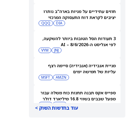
חוזים עתידיים על מניות בארה"ב נותרו
יציבים לקראת דוח התעסוקה המרכזי
QQQ
DIA
3 תעודות הסל הטובות ביותר להשקעה,
לפי אנליסט ה-AI – 8/6/2026
VYM
JNJ
מניית אנבידיה (אנבידיה) סיימה רצף
עליות של חמישה ימים
MSFT
AMZN
ספייס אקס תבנה תחנות כוח משלה עבור
מפעל שבבים בשווי 16.8 מיליארד דולר
SPCX
INTC
עוד בחדשות השוק >
חדשות מיזוגים ורכישות: אדוונסד מיקרו
דיווייסז רוכשת את Taalas כדי לחזק את
מהלך ה-AI inference שלה
AMD