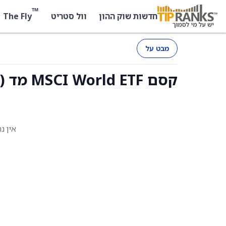
™
The Fly
חדשות שוק ההון
וול סטריט
מבט על
קסם MSCI World ETF מד (IL:KSM.F143) - החזקות
אין נ