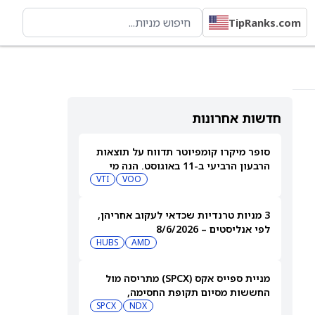
TipRanks.com
חדשות אחרונות
סופר מיקרו קומפיוטר תדווח על תוצאות
הרבעון הרביעי ב-11 באוגוסט. הנה מי
מחזיק במניית SMCI
VOO
VTI
3 מניות טרנדיות שכדאי לעקוב אחריהן,
לפי אנליסטים – 8/6/2026
HUBS
AMD
מניית ספייס אקס (SPCX) מתריסה מול
החששות מסיום תקופת החסימה,
ומטפסת לאחר שחרור 911 מיליון מניות
NDX
SPCX