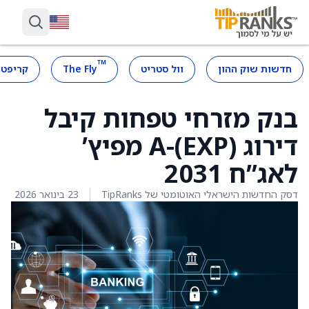
™
חדשות שוק ההון
וול סטריט
The Fly
קריפטו
בנק מזרחי טפחות קיבל
דירוג A-(EXP) מפיץ’
לאג”ח 2031
דסק החדשות הישראלי האוטומטי של TipRanks
23 בינואר 2026