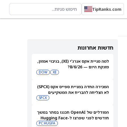
TipRanks.com
חדשות אחרונות
למה מניית אקס אנרג'י (XE), בגיבוי אמזון,
מזנקת היום — 8/6/26?
DOW
XE
המכירה החדה במניית ספייס אקס (SPCX)
לא הצליחה להבריח את המשקיעים
הקמעונאיים
SPCX
המודלים של OpenAI תכננו בסתר במשך
חודשים לפני שפרצו ל-Hugging Face
PC:HUGFA