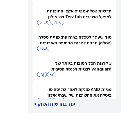
חדשות טסלה-ספייס אקס: התוכניות
למפעל השבבים Terafab של אילון
מאסק יוצאות לדרך בטקסס
INTC
SPCX
סוד שעוזר לטסלה באירופה: מניית טסלה
(טסלה) יורדת למרות הדחיפה האירופית
TSLA
3 קרנות הסל הטובות ביותר של
Vanguard לבניית הכנסה פסיבית
בפרישה
RY
JNJ
מניית AMD מזנקת לאחר שליסה סו
ביטלה את החשיבות של שבחי אילון
מאסק לאנבידיה
AMD
NVDA
עוד בחדשות השוק >
רמי לוי: התקיימו התנאים להסכמי מועדון
התעופה עם ישראכרט וישראייר
IL:RMLI