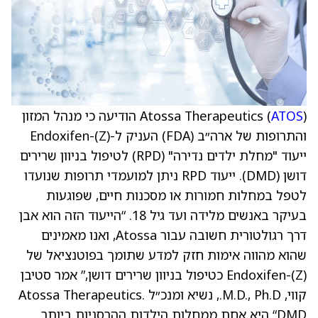
ATOS
Atossa Therapeutics (
) הודיעה כי מנהל המזון
והתרופות של ארה״ב (FDA) העניק ל-(Z)-Endoxifen
ייעוד "מחלת ילדים נדירה" (RPD) לטיפול בניוון שרירים
דושן (DMD). ייעוד RPD ניתן למועמדי תרופות שנועדו
לטפל במחלות חמורות או מסכנות חיים, שפוגעות
בעיקר באנשים מלידה ועד גיל 18. “הייעוד הזה הוא אבן
דרך רגולטורית חשובה עבור Atossa, ואנו מאמינים
שהוא מהווה אימות חזק למדע שתומך בפוטנציאל של
(Z)-Endoxifen כטיפול בניוון שרירים דושן,” אמר סטיבן
קווי, M.D., Ph.D., נשיא ומנכ״ל Atossa Therapeutics.
“DMD היא אחת ממחלות הילדות ההרסניות ביותר.