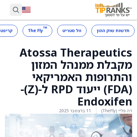
™
חדשות שוק ההון
וול סטריט
The Fly
קריפטו
Atossa Therapeutics
מקבלת ממנהל המזון
והתרופות האמריקאי
(FDA) ייעוד RPD ל-(Z)-
Endoxifen
דה פליי (TheFly)
11 בדצמבר 2025