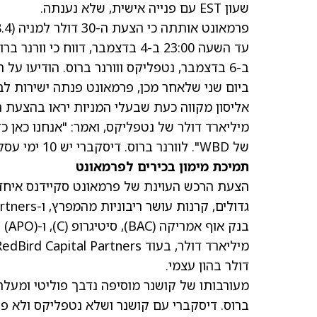
שעון EST עם פנייה אישית, שלא נענתה.
פרמאונט אותתה כי הצעת ה-30 דולר למניה (108.4 מיליארד דולר) אינה סופית וייתכן שתעלה.
עד השעה 23:00 ב-4 בדצמבר, דווח כי וורנר ברוס. החלה במגעים בלעדיים עם נטפליקס.
ב-6 בדצמבר, נטפליקס ווורנר ברוס. הודיעו על העסקה.
ביום שני שלאחר מכן, פרמאונט פנתה ישירות לב
מיליארד דולר של נטפליקס, ואמר: "אנחנו כאן כ
של WBD". לוורנר ברוס. דיסקברי יש 10 ימי עסקים להשיב להצעת הרכש של פרמאונט.
תמיכת מימון בכירים לפרמאונט
הצעת הרכש העוינת של פרמאונט סקיידנס איחד
גדולים, קרנות עושר ריבוניות מהמפרץ, ו-Affinity Partners של חתנו של נשיא ארה״ב, ג׳רד קושנר.
בנק אוף אמריקה
(BAC)
, סיטיגרופ
(C)
, ו-Apollo Global Management
(APO)
מיליארד דולר, בעוד RedBird Capital Partners ומנכ״ל Oracle
דולר בהון עצמי.
מעורבותו של קושנר מוסיפה נדבך פוליטי ומעל
ברוס. דיסקברי עם קושנר ושלא נטפליקס ולא פרמ