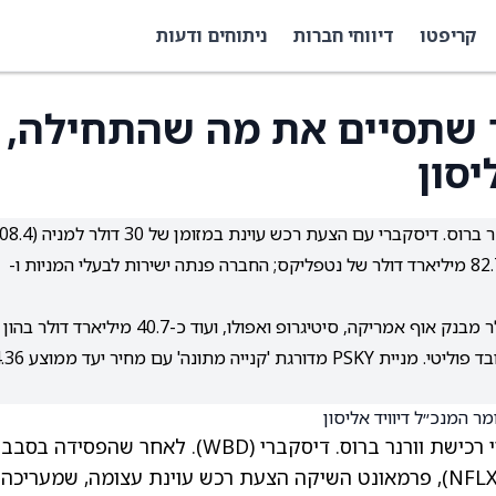
קריפטו
דיווחי חברות
ניתוחים ודעות
 שתסיים את מה שהתחילה,
יסון
פרמאונט סקיידנס מסלימה את ניסיון הרכישה של וורנר ברוס. דיסקברי עם הצעת רכש עוינת במ
מיליארד דולר), לאחר ש-WBD העדיפה את עסקת ה-82.7 מיליארד דולר של נטפליקס; החברה פנתה ישירות לבעלי המניות ו-
המהלך ממומן בגיבוי הלוואת גישור של 54 מיליארד דולר מבנק אוף אמריקה, סיטיגרופ ואפולו, ועוד כ-40.7 מיליארד דולר בהון
מרדבירד ולארי אליסון; מעורבות ג׳רד קושנר מוסיפה רובד פוליטי. מניית
רכישת וורנר ברוס. דיסקברי
(WBD)
. לאחר שהפסידה בסבב
, פרמאונט השיקה הצעת רכש עוינת עצומה, שמעריכה