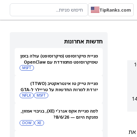
TipRanks.com
חדשות אחרונות
מניית מיקרוסופט (מיקרוסופט) עולה בזמן
שמיקרוסופט מתמודדת עם OpenClaw
זומן של 30 דולר למניה (108.4
MSFT
מניית טייק טו אינטראקטיב (TTWO)
יורדת למרות החדשות על טריילר ל-GTA
VI שיגיע לנטפליקס
MSFT
NFLX
 PSKY מדורגת 'קנייה מתונה' עם מחיר יעד ממוצע 14.36
למה מניית אקס אנרג'י (XE), בגיבוי אמזון,
מזנקת היום — 8/6/26?
DOW
XE
 את