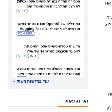
המכירה החדה במניית ספייס אקס (SPCX)
את
לא הצליחה להבריח את המשקיעים
הקמעונאיים
SPCX
עלי
וויזיה,
המודלים של OpenAI תכננו בסתר במשך
חודשים לפני שפרצו ל-Hugging Face
PC:HUGFA
חדשות טסלה-ספייס אקס: התוכניות
למפעל השבבים Terafab של אילון
מאסק יוצאות לדרך בטקסס
INTC
SPCX
סוד שעוזר לטסלה באירופה: מניית טסלה
(טסלה) יורדת למרות הדחיפה האירופית
TSLA
עוד בחדשות השוק >
3 קרנות הסל הטובות ביותר של
ות
Vanguard לבניית הכנסה פסיבית
הכי נקראות
בפרישה
RY
JNJ
וקר, פרמאונט העלתה את ההצעה ל-30 דולר למניה. אליסון שלח הודעת המשך בשעה 16:00 לפי