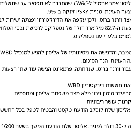
CNBC
שהחברה לא תפסיק עד שתשלים 
ניית PSKY זינקה ב-9%.
וורנר ברוס., ולכן עקפה את הדירקטוריון ופנתה ישירות לב
המניות. בינתיים, דירקטוריון WBD העדיף את הצעת ה-82.7 מיליארד דולר של נטפליקס לרכישת נכסי הטל
החברה פרטה את מאמציה המתמשכים מאז ספטמבר, והדגישה את ניסיונותיו של אליסון להגיע למנכ״ל WBD
 העוינת. הנה הסיכום:
הציעה 23.50 דולר למניה עבור וורנר ברוס., שנדחתה. פרמאונט הגישה עוד שתי הצעות
מהיעדר מימון גיבוי מלא מצד משפחת אליסון ומחסמים
נות עושר ריבוניות.
נס, אליסון שלח לזסלב הודעת טקסט והבטיח לטפל בכל החשש
בהמשך אותו ב