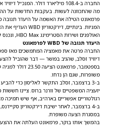
החברה ב-108.4 מיליארד דולר. המנכ״ל דיוויד אליסון אמר אתמול ל-
מה שהתכוונה לעשות. בעקבות החדשות על ההצעה העוינת, מ
פרמאונט הטילה את האשמה על היעדר תגובה מצד 
האולפנים ושירות הסטרימינג HBO Max, ונכנס למו״מ בלעדי עם נטפליקס.
היעדר תגובה של WBD לפרמאונט
דיוויד זסלב, שהגיב בפושר — דבר שהוביל להצעה
בספטמבר, פרמאונט 
משופרות, שגם הן נדחו.
ב-3 בדצמבר, זסלב התקשר לאליסון כדי להביע את חששות דירקטוריון WBD.
יועציה המשפטיים של וורנר ברוס. ציינו חששות 
רגולטוריים אפשריים בארה״ב, אף שיש תמיכה מקר
ב-4 בדצמבר, לאחר ישיבת דירקטוריון סקייד
במסגרת הצעה משופרת.