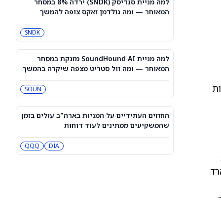
למה מניית סנדיסק (SNDK) ירדה 8% במסחר
מניית AMD מזנקת לאחר שליסה סו
המאוחר — ומה גולדמן זאקס צופה להמשך
ביטלה את החשיבות של שבחי אילון
מאסק לאנבידיה
AMD
NVDA
SNDK
רמי לוי: התקיימו התנאים להסכמי מועדון
התעופה עם ישראכרט וישראייר
למה מניית SoundHound AI מזנקת במסחר
IL:RMLI
המאוחר — ומה וול סטריט מצפה שיקרה בהמשך
ות
SOUN
דאו ג'ונס היום: ה-DJIA בדרך לקטוע רצף
של חמישה ימי עליות כשהנפט מתאושש
QQQ
DIA
החוזים העתידיים על המניות בארה"ב עולים בזמן
שהמשקיעים ממתינים לעוד דוחות
אני לא רודף אחרי מניית אדוונסד מיקרו
דיווייסז במחיר הזה
DIA
QQQ
54
AMD
META
40. מיליארד
מניית דיסני (NYSE:DIS) עולה כשפארקי
דיסני מתגברים על האטה בענף התיירות
CMCSA
DIS