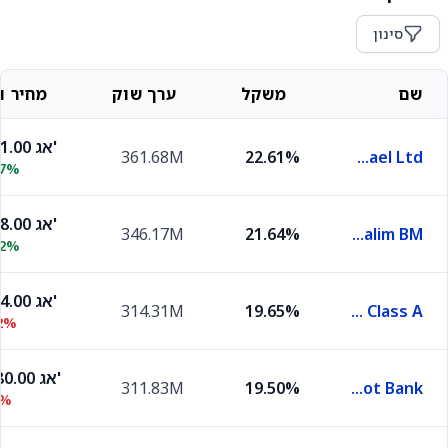
סינון
שם
משקל
ערך שוק
מחיר וש
7,381.00 אג'
361.68M
22.61%
Bank Leumi Le-Israel Ltd
67%
7,548.00 אג'
346.17M
21.64%
Bank Hapoalim BM
72%
3,194.00 אג'
314.31M
19.65%
Israel Discount Bank Class A
2%
22,180.00 אג'
311.83M
19.50%
Mizrahi Tefahot Bank
3%