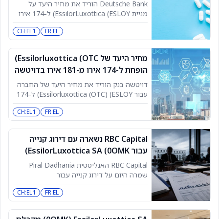
ל-174 אירו מ-181 אירו, וממשיך להעניק
EssilorLuxottica SA המלצת קנייה
Deutsche Bank הוריד את מחיר היעד על
למניה דירוג החזקה.
מניית EssilorLuxottica (ESLOY) ל-174 אירו
מ-181 אירו, וממשיך להעניק למניה דירוג
CH:EL1
FR:EL
החזקה.
מחיר היעד של Essilorluxottica (OTC)
הופחת ל-174 אירו מ-181 אירו בדויטשה
בנק
דויטשה בנק הוריד את מחיר היעד של החברה
עבור Essilorluxottica (OTC) (ESLOY) ל-174
אירו מ-181 אירו, והותיר את דירוג המניה על
CH:EL1
FR:EL
החזק. פורסם לראשונה ב-TheFly – מקור מידע
סופי לחדשות פיננסיות מתפרצות בזמן אמת
שמזיזות את השוק. נסו עכשיו>> ראו את המניות
RBC Capital נשארה עם דירוג קנייה
המובילות המומלצות על ידי אנליסטים >>
עבור EssilorLuxottica SA (0OMK)
קראו עוד
RBC Capital האנליסטית Piral Dadhania
שמרה היום על דירוג קנייה עבור
EssilorLuxottica SA וקבעה מחיר יעד של
CH:EL1
FR:EL
230.00 אירו. לפי TipRanks, דדהניה היא
אנליסטית עם תשואה ממוצעת של -7.8%
ושיעור הצלחה של 33.33%. בנוסף ל-RBC