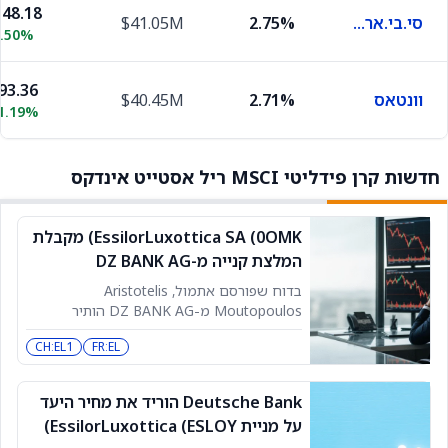
48.18
סי.בי.אר.אי גרופ
2.75%
$41.05M
0.50%
93.36
וונטאס
2.71%
$40.45M
1.19%
חדשות קרן פידליטי MSCI ריל אסטייט אינדקס
EssilorLuxottica SA (0OMK) מקבלת
המלצת קנייה מ-DZ BANK AG
בדוח שפורסם אתמול, Aristotelis
Moutopoulos מ-DZ BANK AG הותיר
המלצת קנייה על EssilorLuxottica SA. מניית
CH:EL1
FR:EL
החברה נסגרה ביום שני האחרון במחיר של
170.50 אירו. לפי TipRanks, Moutopoulos
הוא אנליסט עם תשואה ממוצעת של -1.8%
Deutsche Bank הוריד את מחיר היעד
ושיעור הצלחה של 56.86%. בנוסף ל-DZ
על מניית EssilorLuxottica (ESLOY)
BANK AG, גם RBC Capital העניקה ל-