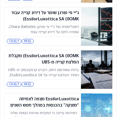
12351 אנליסטים. בנוסף לדויטשה בנק,
EssilorLuxottica SA קיבלה גם המלצת החזק
ג'יי פי מורגן שומר על דירוג קנייה עבור
מלוקה סולקה מברנסטין בדוח שפורסם
EssilorLuxottica SA (0OMK)
אתמול. עם זאת, היום, ג'יי פי מורגן הותיר
המלצת
האנליסטית של ג'יי פי מורגן, Chiara Battistini,
שמרה היום על דירוג קנייה עבור
EssilorLuxottica SA וקבעה מחיר יעד של
CH:EL1
FR:EL
305.00 אירו. לפי TipRanks, בטיסטיני היא
אנליסטית בדירוג 4 כוכבים, עם תשואה
ממוצעת של 9.5% ושיעור הצלחה של 62.12%.
EssilorLuxottica SA (0OMK) מקבלת
בנוסף לג'יי פי מורגן, גם UBS העניקו ל-
המלצת קנייה מ-UBS
EssilorLuxottica SA דירוג קנייה, בדוח
בדוח שפורסם היום, רוברט קרנקובסקי מ-UBS
הותיר המלצת קנייה על EssilorLuxottica SA,
עם מחיר יעד של €282.00. לפי TipRanks,
CH:EL1
FR:EL
קרנקובסקי הוא אנליסט עם תשואה ממוצעת
של -8.4% ושיעור הצלחה של 34.78%. בנוסף
ל-UBS, EssilorLuxottica SA קיבלה גם
EssilorLuxottica מצפה לצמיחה
המלצת קנייה מז'וליאן דורמואה מג'פריס בדוח
“מוצקה” בהכנסות במהלך חמש השנים
שפורסם אתמול. עם זאת, באותו יום, ברנסטין
הקרובות
. הפירמה ציינה כי התכנית ארוכת הטווח שלה