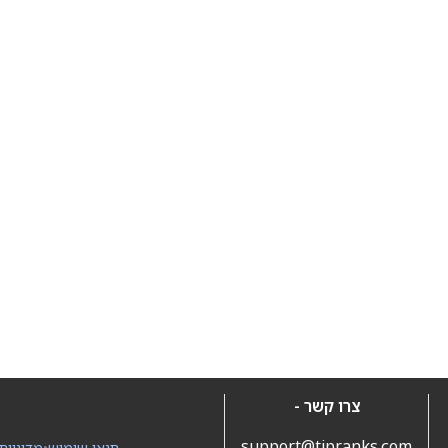
צרו קשר -
support@tipranks.com
תנאי שימוש
•
מדיניות