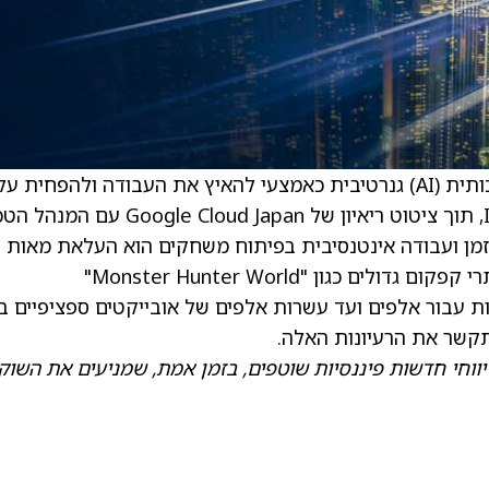
) בוחנת שימוש בכלי בינה מלאכותית (AI) גנרטיבית כאמצעי להאיץ את העבודה ולהפחית 
בפיתוח משחקים, כך מדווח סאיים אחמד מ‑IGN, תוך ציטוט ריאיון של Google Cloud Japan עם
זמן ועבודה אינטנסיבית בפיתוח משחקים הוא העלאת מאות
אלפי רעיונות ייחודיים," אמר אבה, שעבד על כותרי קפקום גדולים כגון "Monster Hunter World"
הצעות רבות עבור אלפים ועד עשרות אלפים של אובייקטים ספציפיים ב
תקשר את הרעיונות האלה.
ווחי חדשות פיננסיות שוטפים, בזמן אמת, שמניעים את השוק.