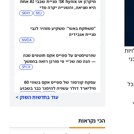
מיקרון או SK hynix: מניית שבבי AI אחת
היא מציאה, והשנייה יקרה מדי
SKHY
MU
"משחקת באש": משקיע מזהיר לגבי
מניית אנבידיה
NVDA
עלויות
שורטיסטים על ספייס אקס חוטפים מכה
 המנהל הטכני
— הנה מה שג'יי פי מורגן רואה בהמשך
SPCX
עסקת קורסור של ספייס אקס בשווי 60
כל
מיליארד דולר עשויה להיסגר כבר בשבוע
הבא… אבל המותג Cursor עלול להיעלם
SPCX
PC:CURSO
עוד בחדשות השוק >
מניית מעקב? ג'פריס גרופ שוקלת את
הספקולציות על מיזוג בין SpaceX
הכי נקראות
לטסלה
JEF
SPCX