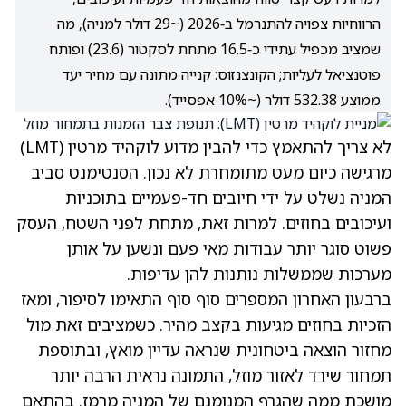
הרווחיות צפויה להתנרמל ב‑2026 (~29 דולר למניה), מה
שמציב מכפיל עתידי כ‑16.5 מתחת לסקטור (23.6) ופותח
פוטנציאל לעליות; הקונצנזוס: קנייה מתונה עם מחיר יעד
ממוצע 532.38 דולר (~10% אפסייד).
לא צריך להתאמץ כדי להבין מדוע לוקהיד מרטין
(LMT)
מרגישה כיום מעט מתומחרת לא נכון. הסנטימנט סביב
המניה נשלט על ידי חיובים חד-פעמיים בתוכניות
ועיכובים בחוזים. למרות זאת, מתחת לפני השטח, העסק
פשוט סוגר יותר עבודות מאי פעם ונשען על אותן
מערכות שממשלות נותנות להן עדיפות.
ברבעון האחרון המספרים סוף סוף התאימו לסיפור, ומאז
הזכיות בחוזים מגיעות בקצב מהיר. כשמציבים זאת מול
מחזור הוצאה ביטחונית שנראה עדיין מואץ, ובתוספת
תמחור שירד לאזור מוזל, התמונה נראית הרבה יותר
מושכת ממה שהגרף המנומנם של המניה מרמז. בהתאם