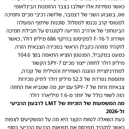
כאשר מסירות אלו ישולבו בצבר ההזמנות הבינלאומי.
ואז, בשבוע השני של דצמבר, שלושה רכיבי מכ״ם ותמיכה
למטוסי קרב נכנסו למסלול. סוכנות שיתוף הפעולה
הביטחוני של ארה״ב הודיעה לקונגרס על חבילת תמיכה
ושדרוג ל-F-16 לפקיסטן בהיקף 686 מיליון דולר, כאשר
לוקהיד מזוהה כקבלן הראשי במכירה הצבאית הזרה.
כמעט במקביל, הפנטגון הוציא התאמה בסך 104.6
מיליון דולר לחוזה ייצור מכ״ם SPY-7 הקשור
למודרניזציית ההגנה האווירית והטילית של קנדה,
ותוספת נפרדת של 52.3 מיליון דולר לתיק מכירות
צבאיות זרות של SPY-7 עם יפן, מה שמביא את החוזה
הזה לשווי כולל של יותר מ-1.6 מיליארד דולר.
מה המשמעות של הזכיות של LMT לרבעון הרביעי
ול-2026
כעת השאלה לטווח הקצר היא מה על המשקיעים לצפות
כאשר
לוקהיד תפרסם את תוצאות הרבעון הרביעי בסוף