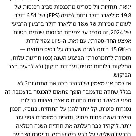
ינואר
. תחזיות וול סטריט מתכנסות סביב הכנסות של
19.8 מיליארד דולר ורווח למניה (EPS) של 6.51 דולר.
לעומת מכירות של 18.6 מיליארד דולר ברבעון הרביעי
של 2024, זה מרמז על צמיחת הכנסות שנתית בטווח
אמצע החד-ספרתי. עם זאת, ה-EPS צפוי לרדת
ב-15.6% ביחס לשנה שעברה על בסיס מתואם —
תזכורת ל"חמרמרת" הביצוע השנה (כמו חריגות עלות,
החלקות בלוחות זמנים, ועבודת תיקון) ולא לבעיה בצד
הביקוש.
אז למה אני מאמין שלוקהיד תכה את התחזיות? לא
בגלל שחוזה מדצמבר הופך פתאום להכנסה בדצמבר. זה
מפני שכאשר זרימת החוזים מואצת ואצוות גדולות
נסגרות סופית, קל יותר להגן על התחזית. בנוסף, תכנון
הייצור נעשה פחות מסויג, ותזרים המזומנים צפוי עוד
יותר. לוקהיד כבר העלתה את תחזית השנה המלאה
ברבעון השלישי על רקע ביקוש חזק. ורויטרס הצביעה