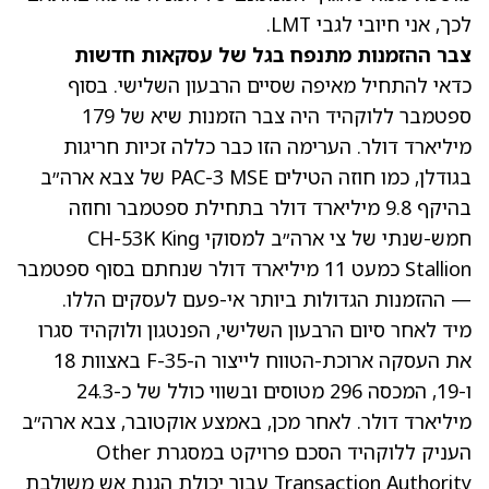
לכך, אני חיובי לגבי LMT.
צבר ההזמנות מתנפח בגל של עסקאות חדשות
כדאי להתחיל מאיפה שסיים הרבעון השלישי. בסוף
ספטמבר ללוקהיד היה צבר הזמנות שיא של 179
מיליארד דולר. הערימה הזו כבר כללה זכיות חריגות
בגודלן, כמו חוזה הטילים PAC-3 MSE של צבא ארה״ב
בהיקף 9.8 מיליארד דולר בתחילת ספטמבר וחוזה
חמש-שנתי של צי ארה״ב למסוקי CH-53K King
Stallion כמעט 11 מיליארד דולר שנחתם בסוף ספטמבר
— ההזמנות הגדולות ביותר אי-פעם לעסקים הללו.
מיד לאחר סיום הרבעון השלישי, הפנטגון ולוקהיד סגרו
את העסקה ארוכת-הטווח לייצור ה-F-35 באצוות 18
ו-19, המכסה 296 מטוסים ובשווי כולל של כ-24.3
מיליארד דולר. לאחר מכן, באמצע אוקטובר, צבא ארה״ב
העניק ללוקהיד הסכם פרויקט במסגרת Other
Transaction Authority עבור יכולת הגנת אש משולבת