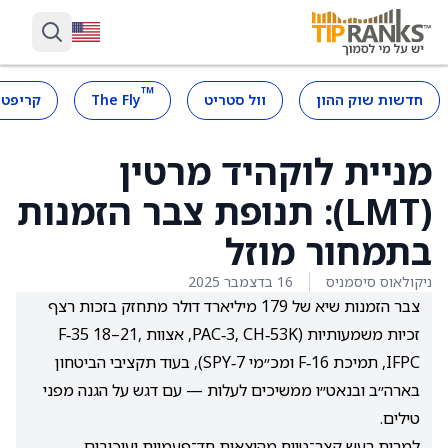
™
חדשות שוק ההון
וול סטריט
The Fly
קריפטו
מניית לוקהיד מרטין
(LMT): תנופת צבר הזמנות
בתמחור מוזל
ניקולאוס סיסמניס
16 בדצמבר 2025
צבר הזמנות שיא של 179 מיליארד דולר מתחזק בזכות רצף
זכיות משמעותיות (PAC‑3, CH‑53K, אצוות F‑35 18–21,
IFPC, תמיכת F‑16 ומכ״מי SPY‑7), בעוד תקציבי הביטחון
בארה״ב ובנאט״ו ממשיכים לעלות — עם דגש על הגנה מפני
טילים.
למרות רעש קצר־טווח מהוצאות חד־פעמיות ועיכובים,