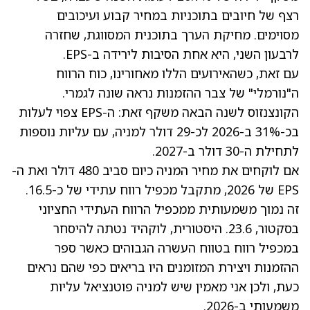
רצף של חיובים בתוכניות במחיר קבוע ועיכובים
מסוימים. מחיקת הערך בתוכנית המסווגת, שחזרה
לרבעון השני, היא אחת הסיבות לירידה ב-EPS.
עם זאת, כשהאירועים הללו מאחורינו, כוח הרווח
ה"נורמלי" של צבר ההזמנות נראה שונה לגמרי.
הקונצנזוס לשנה הבאה משקף זאת: ה-EPS צפוי לעלות
בכ-31% ב-2026 לכ-29 דולר למניה, עם עליות נוספות
לתחילת ה-30 דולר ב-2027.
אם לוקחים את מחיר המניה כיום סביב 480 דולר ואת ה-
EPS של 2026, מתקבל
מכפיל רווח עתידי של כ-16.5
.
זה נמוך משמעותית ממכפיל הרווח העתידי החציוני
בסקטור, 23.6. היסטורית, לוקהיד נטתה להיסחר
במכפיל רווח בטווח העשרה הגבוהים כאשר ספר
ההזמנות ויצירת המזומנים היו בריאים כפי שהם נראים
כעת, ולכן אני מאמין שיש למניה פוטנציאל עליות
משמעותי ב-2026.