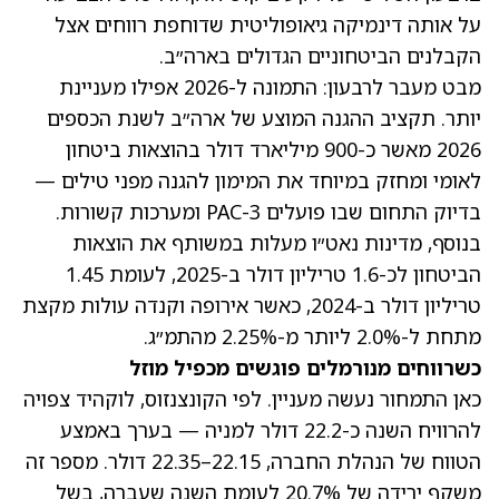
על אותה דינמיקה גיאופוליטית שדוחפת רווחים אצל
הקבלנים הביטחוניים הגדולים בארה״ב.
מבט מעבר לרבעון: התמונה ל-2026 אפילו מעניינת
יותר. תקציב ההגנה המוצע של ארה״ב לשנת הכספים
2026 מאשר כ-900 מיליארד דולר בהוצאות ביטחון
לאומי ומחזק במיוחד את המימון להגנה מפני טילים —
בדיוק התחום שבו פועלים PAC-3 ומערכות קשורות.
בנוסף, מדינות נאט״ו מעלות במשותף את הוצאות
הביטחון לכ-1.6 טריליון דולר ב-2025, לעומת 1.45
טריליון דולר ב-2024, כאשר אירופה וקנדה עולות מקצת
מתחת ל-2.0% ליותר מ-2.25% מהתמ״ג.
כשרווחים מנורמלים פוגשים מכפיל מוזל
כאן התמחור נעשה מעניין. לפי הקונצנזוס, לוקהיד צפויה
להרוויח השנה כ-22.2 דולר למניה — בערך באמצע
הטווח של הנהלת החברה, 22.15–22.35 דולר. מספר זה
משקף ירידה של 20.7% לעומת השנה שעברה, בשל