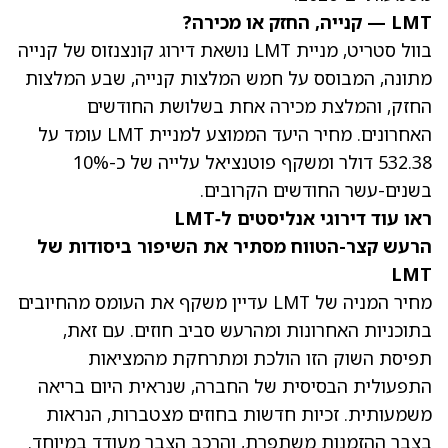
LMT — קנייה, החזק או מכירה?
בוול סטריט, מניית LMT נושאת דירוג קונצנזוס של קנייה
מתונה, המבוסס על חמש המלצות קנייה, שבע המלצות
החזק, והמלצת מכירה אחת בשלושת החודשים
האחרונים.
מחיר היעד הממוצע למניית LMT עומד על
532.38 דולר
ומשקף פוטנציאל עלייה של כ-10%
בשנים-עשר החודשים הקרובים.
ראו עוד דירוגי אנליסטים ל‑LMT
הרעש קצר-הטווח מסתיר את השיפור ביסודות של
LMT
מחיר המניה של LMT עדיין משקף את העומס מהחיובים
בתוכניות האחרונות ומהרעש סביב חוזים. עם זאת,
תפיסת השוק הזו הולכת ומתרחקת מהמציאות
התפעולית הבסיסית של החברה, שנראית היום בריאה
משמעותית. זכיות חדשות בחוזים מצטברות, הנראות
בצבר ההזמנות משתפרת, והרכב הצבר מעודד במיוחד.