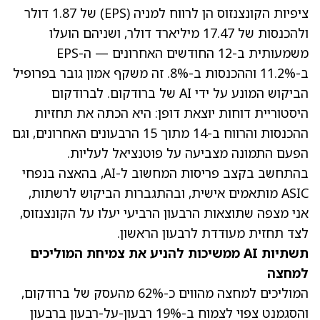
ציפיות הקונצנזוס הן לרווח למניה (EPS) של 1.87 דולר
ולהכנסות של 17.47 מיליארד דולר
, ושניהם הועלו
משמעותית ב-12 החודשים האחרונים — ה-EPS
ב-11.2% וההכנסות ב-8%. זה משקף אמון גובר בפרופיל
הביקוש המונע על ידי AI של ברודקום. לברודקום
היסטוריית דוחות יוצאת דופן: היא הכתה את תחזיות
ההכנסות והרווח ב-14 מתוך 15 הרבעונים האחרונים, וגם
הפעם התמונה מצביעה על פוטנציאל לעליות.
בהתחשב בקצב פריסות המחשוב ל-AI, בהאצה בנפחי
ASIC מותאמים אישית, ובהתגברות הביקוש לרשתות,
אני מצפה שתוצאות הרבעון הרביעי יעלו על הקונצנזוס,
לצד תחזית מעודדת לרבעון הראשון.
תשתיות AI ממשיכות להניע את צמיחת המוליכים
למחצה
המוליכים למחצה מהווים כ-62% מהעסק של ברודקום,
והסגמנט צפוי לצמוח ב-19% רבעון-על-רבעון ברבעון