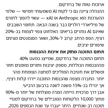
ארוכות טווח של ברודקום.
ההנהלה ציינה גם כי לקוח AI משמעותי חמישי — שלפי
ההערכות הוא Anthropic או xAI — עשוי להפוך לתורם
של מיליארדי דולרים כבר בשנה הבאה. תחומי השבבים
שאינם AI נותרים בריאים: האלחוט צפוי לצמוח בכ-20%
רציף, הפס הרחב קרוב ל-30%, ושאר הסגמנטים מציגים
שיפורים יציבים.
תחום התוכנה מחזק את איכות ההכנסות
תחום התוכנה של ברודקום, שמייצג כמעט 40%
מההכנסות הכוללות, מספק יציבות ותזרים מזומנים חוזר
ומשלים את חטיבת המוליכים למחצה הצומחת מהר
יותר. החברה מצפה שהכנסות התוכנה יירדו קלות רציף,
אך יגדלו בכ-15% משנה לשנה ברבעון הרביעי.
אבן דרך מרכזית הייתה המרה מוצלחת של יותר מ-90%
מתוך 10,000 הלקוחות המובילים של ברודקום למנויי
תוכנה רב-שנתיים. היתר יעברו עד שנת הכספים 2026,