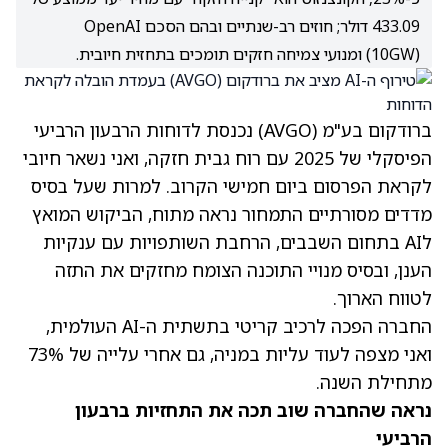
433.09 דולר; חוזים רב-שנתיים ובהם הסכם OpenAI
(10GW) ומנועי צמיחה חזקים תומכים בתחזית חיובית.
ברודקום בע"מ
(AVGO)
נכנסת לדוחות הרבעון הרביעי
הפיסקלי של 2025 עם רוח גבית חזקה, ואני נשאר חיובי
לקראת הפרסום ביום חמישי הקרוב. למרות שעל בסיס
מדדים מסורתיים התמחור נראה מתוח, הביקוש המואץ
לAI בתחום השבבים, הרחבת השותפויות עם ענקיות
הענן, ובסיס מנויי התוכנה הצומח מחזקים את התזה
לטווח הארוך.
החברה הפכה לרכיב קריטי בתשתית ה-AI העולמית,
ואני מצפה לעוד עליות במניה, גם אחרי עלייה של 73%
מתחילת השנה.
נראה שהחברה שוב תכה את התחזיות ברבעון
הרביעי