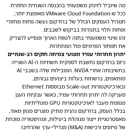
מה שיוביל לזינוק משמעותי בהכנסה השנתית החוזרת.
ככל ש-VMware Cloud Foundation מאומצת יותר,
תמהיל העסקים הכולל של ברודקום נעשה פחות מחזורי
ופחות תלוי בתנודות בביקוש לשבבים.
זהו שינוי משמעותי בתזה לטווח הארוך ומסייע להצדיק
את תמחור הפרמיום מול המתחרות.
יתרון תחרותי עמיד ומנועי צמיחה חזקים רב-שנתיים
כיום ברודקום נחשבת לספקית תשתיות ה-AI השנייה
בחשיבותה אחרי NVDA. המובילות שלה בשבבי AI
מותאמים, ברשתות בעלות ביצועים גבוהים,
ובארכיטקטורות Scale-out מבוססות Ethernet
מעניקה לה יתרון תחרותי עמיד, כאשר ענקיות הענן
מגוונות מעבר לארכיטקטורות GPU מונוליתיות.
בכלל העסק, ברודקום נהנית מתיק מוצרים מגוון מאוד,
מאסטרטגיית ייצור מנוהלת ביעילות, ומהיסטוריה מוכחת
של מיזוגים ורכישות (M&A) מגדילי-ערך שהרחיבו