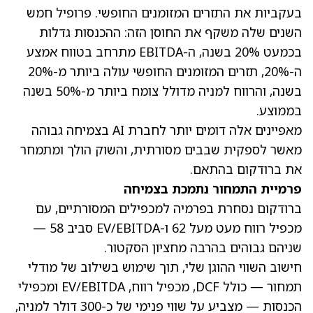
בעקביות את התזרים המזומנים החופשי. פרופיל חמש
השנים שלה משקף את החוסן הזה: ההכנסות גדלות
בכמעט 20% בשנה, ה-EBITDA מתרחב בטווח אמצע
ה-20%, תזרים המזומנים החופשי עולה ביותר מ-20%
בשנה, והרווח למניה מדולל צומח ביותר מ-50% בשנה
בממוצע.
מאפיינים אלה דומים יותר לחברת AI בצמיחה גבוהה
מאשר לספקית שבבים מסורתית, והשוק הולך ומתמחר
את ברודקום בהתאם.
פרמיית התמחור נתמכת בצמיחה
ברודקום נסחרת בפרמיה למכפילים המסורתיים, עם
מכפיל רווח מעט מעל 62 ו-EV/EBITDA סביב 58 —
שניהם גבוהים בהרבה מחציון הסקטור.
חישוב השווי ההוגן שלי, תוך שימוש בשילוב של מודלי
תמחור — כולל DCF, מכפיל רווח, EV/EBITDA ומכפילי
הכנסות — מצביע על שווי פנימי של כ-300 דולר למניה,