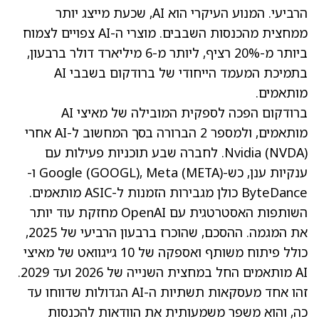
הרביעי. המנוע העיקרי הוא AI, שכעת מייצג יותר
ממחצית מהכנסות השבבים. מוצרי ה-AI צפויים לצמוח
ביותר מ-20% רציף, ליותר מ-6 מיליארד דולר ברבעון,
בתמיכת המעמד הייחודי של ברודקום בשבבי AI
מותאמים.
ברודקום הפכה לספקית המובילה של מאיצי AI
מותאמים, ולמספר 2 הברורה בסך המחשוב ל-AI אחרי
(NVDA)
Nvidia
. לחברה שבע תוכניות פעילות עם
ענקיות ענן, כש-Google
(META)
, Meta
(GOOGL)
ו-
ByteDance כולן מגבירות הזמנות ל-ASIC מותאמים.
השותפות האסטרטגית עם OpenAI מחזקת עוד יותר
את המגמה. ההסכם, שהוכרז ברבעון הרביעי של 2025,
כולל פיתוח משותף ואספקה של 10 ג׳יגוואט של מאיצי
AI מותאמים החל במחצית השנייה של 2026 ועד 2029.
זהו אחד מעסקאות תשתיות ה-AI הגדולות שדווחו עד
כה, והוא משפר משמעותית את הוודאות להכנסות