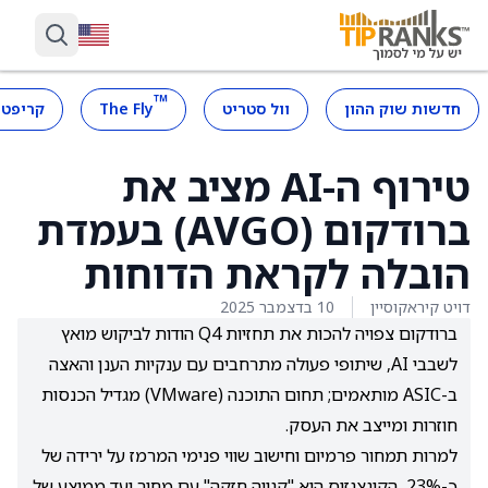
™
חדשות שוק ההון
וול סטריט
The Fly
קריפטו
טירוף ה-AI מציב את
ברודקום (AVGO) בעמדת
הובלה לקראת הדוחות
דויט קיראקוסיין
10 בדצמבר 2025
ברודקום צפויה להכות את תחזיות Q4 הודות לביקוש מואץ
לשבבי AI, שיתופי פעולה מתרחבים עם ענקיות הענן והאצה
ב-ASIC מותאמים; תחום התוכנה (VMware) מגדיל הכנסות
חוזרות ומייצב את העסק.
למרות תמחור פרמיום וחישוב שווי פנימי המרמז על ירידה של
כ-23%, הקונצנזוס הוא "קנייה חזקה" עם מחיר יעד ממוצע של