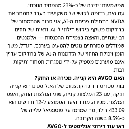
שמשמעותו ירידה של כ-23% מהמחיר הנוכחי.
עם זאת, בדומה לקושי של משקיעים בעבר לתמחר את
NVDA בתחילת פריחת ה-AI, אני סבור שהתמחור של
ברודקום משקף ביקוש חילוני ל-AI, ודאות של חוזים
רב-שנתיים, והאצה בצמיחת ההכנסות — אלמנטים
שמודלים מסורתיים נוטים להמעיט בערכם. הגודל, משך
הזמן ויכולת החיזוי של הזדמנות ה-AI של ברודקום עדיין
אינם מוערכים מספיק על-ידי מסגרות תמחור ותיקות
רבות.
האם AVGO היא קנייה, מכירה או החזק?
בוול סטריט דירוג הקונצנזוס של האנליסטים הוא קנייה
חזקה, עם 23 המלצות קנייה, שתי המלצות החזק, ואפס
המלצות מכירה.
מחיר היעד הממוצע ל-12 חודשים הוא
433.09 דולר
, מה שמרמז על פוטנציאל עלייה של
כ-8.5% בשנה הקרובה.
ראו עוד דירוגי אנליסטים ל-AVGO