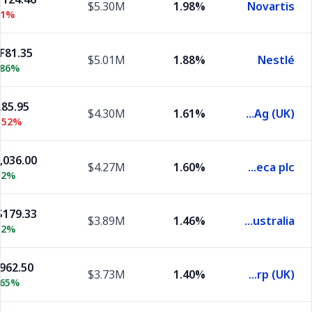
$5.30M
1.98%
Novartis
11%
F81.35
$5.01M
1.88%
Nestlé
.86%
285.95
$4.30M
1.61%
Siemens Ag (UK)
.52%
,036.00
$4.27M
1.60%
AstraZeneca plc
52%
179.33
$3.89M
1.46%
Commonwealth Bank of Australia
62%
,962.50
$3.73M
1.40%
Toyota Motor Corp (UK)
.65%