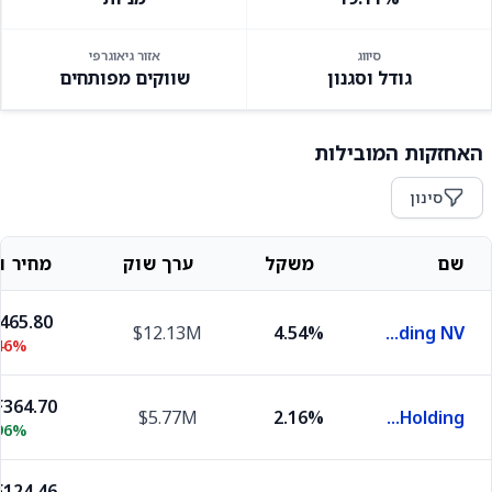
סיווג
אזור גיאוגרפי
גודל וסגנון
שווקים מפותחים
האחזקות המובילות
סינון
שם
משקל
ערך שוק
מחיר וש
,465.80
$12.13M
4.54%
ASML Holding NV
.46%
364.70
$5.77M
2.16%
Roche Holding
96%
124.46