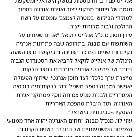
אנלייט עם חברות נוספות במשק הישראלי ומשקפת
מגמה של פיתוח מתקני ייצור ואגירת אנרגיה בסמוך
למוקדי הביקוש, במטרה לצמצם עומסים על רשת
ההולכה ולבזר מקורות ייצור.
עידן חסון, מנכ”ל אנלייט לוקאל: “אנחנו שמחים על
השותפות עם מבנה, בתקופה שבה פתרונות אנרגיה
נקיים וחדשניים במרכזי הצריכה והביקוש הם צו השעה.
היכולת של אנלייט לוקאל להביא את הסטנדרט הגבוה
ביותר של פרויקטי אנרגיה מורכבים בחצר הלקוח,
מייצרת ערך כלכלי לצד חוסן אנרגטי. שיתוף הפעולה
יאפשר למבנה לספק חשמל ירוק ללקוחותיה בנכסיה
המסחריים ולבנות מנוע צמיחה נוסף ממתקני אגירת
האנרגיה, תוך הובלת מהפכת האחריות
העסקית-סביבתית בישראל”.
עוזי לוי, מנכ”ל מבנה: “תחום האנרגיה יהווה אחד ממנועי
הצמיחה המשמעותיים של החברה בשנים הקרובות.