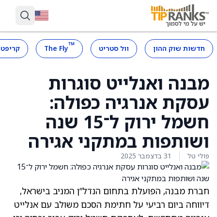
™
חדשות שוק ההון
וול סטריט
The Fly
קריפטו
מבנה ואנלייט סוגרות
עסקת אנרגיה כפולה:
חשמל ירוק ל־15 שנה
ושותפות במתקני אגירה
פולי טל
31 בדצמבר 2025
חברת מבנה, הפועלת בתחום הנדל”ן המניב בישראל,
דיווחה ביום רביעי על חתימת הסכם משולב עם אנלייט