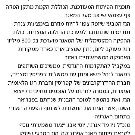
תוכנית הפיתוח המעודכנת, הכוללת הקמת מתקן הפקה
צף עצמאי שיוצב מעל המאגר.
הגז הטבעי שיופק צפוי להיות מוזרם באמצעות צנרת
תת ימית שתתחבר למערכת ההולכה המצרית. יכולת
ההפקה המקסימלית של המאגר מוערכת בכ-800 מיליון
רגל מעוקב ליום, נתון שמציב אותו כאחד ממקורות
האספקה המשמעותיים באזור.
במקביל להתקדמות ההנדסית, ממשיכים השותפים
במאגר לנהל משא ומתן עם ממשלות קפריסין ומצרים,
חברת ההידרוקרבונים של קפריסין וחברת הגז הלאומית
המצרית, במטרה לחתום על הסכמים מחייבים לייצוא
הגז. זאת בהמשך למזכר ההבנות שנחתם בפברואר
השנה, אשר הניח את התשתית לשיתוף הפעולה האזורי
בתחום האנרגיה.
מנכ”ל ניו מד אנרג’י, יוסי אבו: ״צעד משמעותי נוסף
לקראת פיתוח מאגר אפרודיטה. הגז הטבעי שיופק