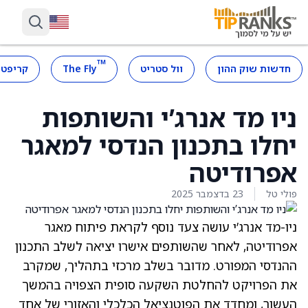
™
חדשות שוק ההון
וול סטריט
The Fly
קריפטו
ניו מד אנרג’י והשותפות
יחלו בתכנון הנדסי למאגר
אפרודיטה
פולי טל
23 בדצמבר 2025
ניו-מד אנרג’י עושה צעד נוסף לקראת פיתוח מאגר
אפרודיטה, לאחר שהשותפים אישרו יציאה לשלב התכנון
ההנדסי המפורט. מדובר בשלב מרכזי בתהליך, שמקרב
את הפרויקט להחלטת השקעה סופית הצפויה בהמשך
העשור, ומחדד את הפוטנציאל הכלכלי והאזורי של אחד