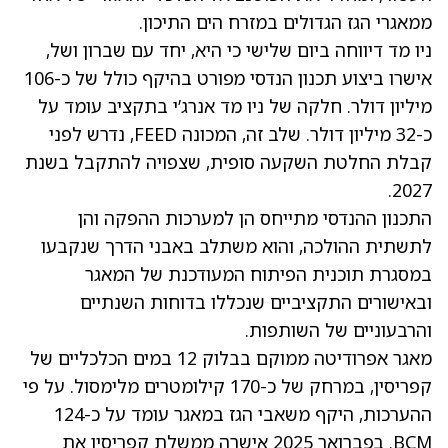
ממאגרי הגז הגדולים במזרח הים התיכון.
ניו מד דיווחה ביום שלישי כי היא, יחד עם שברון ושל,
אישרו ביצוע תכנון הנדסי מפורט בהיקף כולל של כ-106
מיליון דולר. חלקה של ניו מד אנרג’י בתקציב עומד על
כ-32 מיליון דולר. שלב זה, המכונה FEED, נדרש לפני
קבלת החלטת השקעה סופית, שצפויה להתקבל בשנת
2027.
התכנון ההנדסי מתייחס הן למערכות ההפקה והן
לתשתית ההולכה, והוא משתלב באבני הדרך שנקבעו
במסגרת תוכנית הפיתוח המעודכנת של המאגר
ובאישורים התקציביים שנכללו בדוחות השנתיים
והרבעוניים של השותפות.
מאגר אפרודיטה ממוקם בבלוק 12 במים הכלכליים של
קפריסין, במרחק של כ-170 קילומטרים מלימסול. על פי
ההערכות, היקף משאבי הגז במאגר עומד על כ-124
BCM. בפברואר 2025 אישרה ממשלת קפריסין את