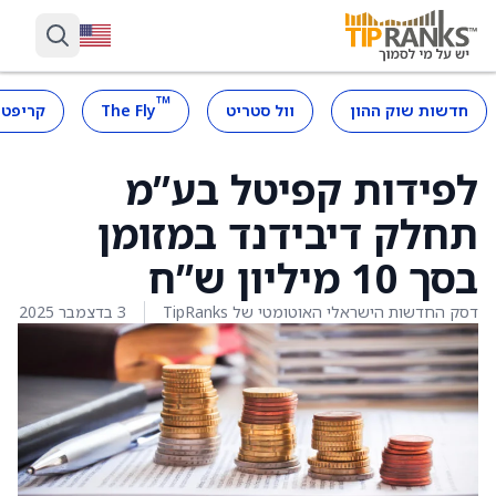
™
חדשות שוק ההון
וול סטריט
The Fly
קריפטו
לפידות קפיטל בע”מ
תחלק דיבידנד במזומן
בסך 10 מיליון ש”ח
דסק החדשות הישראלי האוטומטי של TipRanks
3 בדצמבר 2025